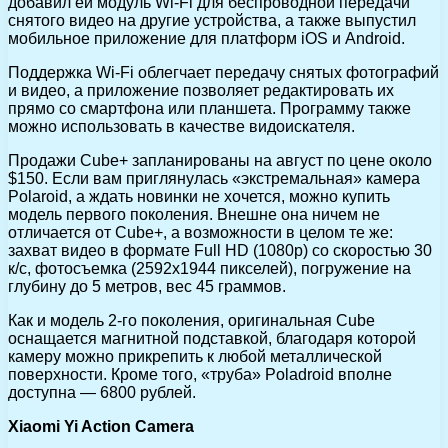
добавил ей модуль Wi-Fi для беспроводной передачи
снятого видео на другие устройства, а также выпустил
мобильное приложение для платформ iOS и Android.
Поддержка Wi-Fi облегчает передачу снятых фотографий
и видео, а приложение позволяет редактировать их
прямо со смартфона или планшета. Программу также
можно использовать в качестве видоискателя.
Продажи Cube+ запланированы на август по цене около
$150. Если вам приглянулась «экстремальная» камера
Polaroid, а ждать новинки не хочется, можно купить
модель первого поколения. Внешне она ничем не
отличается от Cube+, а возможности в целом те же:
захват видео в формате Full HD (1080p) со скоростью 30
к/с, фотосъемка (2592х1944 пикселей), погружение на
глубину до 5 метров, вес 45 граммов.
Как и модель 2-го поколения, оригинальная Cube
оснащается магнитной подставкой, благодаря которой
камеру можно прикрепить к любой металлической
поверхности. Кроме того, «труба» Poladroid вполне
доступна — 6800 рублей.
Xiaomi Yi Action Camera