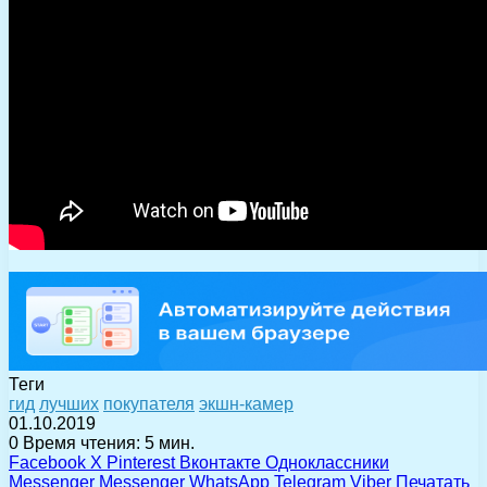
Теги
гид
лучших
покупателя
экшн-камер
01.10.2019
0
Время чтения: 5 мин.
Facebook
X
Pinterest
Вконтакте
Одноклассники
Messenger
Messenger
WhatsApp
Telegram
Viber
Печатать