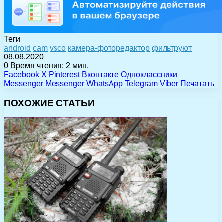
Теги
android
cam
vsco
камера-фоторедактор
фильтруют
08.08.2020
0
Время чтения: 2 мин.
Facebook
X
Pinterest
Вконтакте
Одноклассники
Messenger
Messenger
WhatsApp
Telegram
Viber
Печатать
ПОХОЖИЕ СТАТЬИ