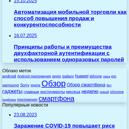
15.10.2025
Автоматизация мобильной торговли как
способ повышения продаж и
конкурентоспособности
16.07.2025
Принципы работы и преимущества
двухфакторной аутентификации с
использованием одноразовых паролей
Облако меток
huawei
android
galaxy
iphone
Android приложения
apple
pro
nasa
Обзор
Обзор смартфона
Sony
samsung
xperia
без
гаджеты
неделю
главные
инструменты
месяца
обзоров
новый
смартфона
приложения
подборка
Популярные новости
23.08.2023
Заражение COVID-19 повышает риск