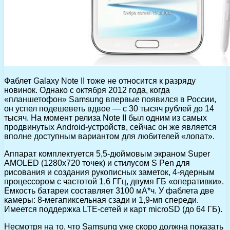
Фаблет Galaxy Note II тоже не относится к разряду
новинок. Однако с октября 2012 года, когда
«планшетофон» Samsung впервые появился в России,
он успел подешеветь вдвое — с 30 тысяч рублей до 14
тысяч. На момент релиза Note II был одним из самых
продвинутых Android-устройств, сейчас он же является
вполне доступным вариантом для любителей «лопат».
Аппарат комплектуется 5,5-дюймовым экраном Super
AMOLED (1280х720 точек) и стилусом S Pen для
рисования и создания рукописных заметок, 4-ядерным
процессором с частотой 1,6 ГГц, двумя ГБ «оперативки».
Емкость батареи составляет 3100 мА*ч. У фаблета две
камеры: 8-мегапиксельная сзади и 1,9-мп спереди.
Имеется поддержка LTE-сетей и карт microSD (до 64 ГБ).
Несмотря на то, что Samsung уже скоро должна показать