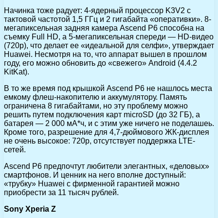
Начинка тоже радует: 4-ядерный процессор K3V2 с
тактовой частотой 1,5 ГГц и 2 гигабайта «оперативки». 8-
мегапиксельная задняя камера Ascend P6 способна на
съемку Full HD, а 5-мегапиксельная спереди — HD-видео
(720р), что делает ее «идеальной для селфи», утверждает
Huawei. Несмотря на то, что аппарат вышел в прошлом
году, его можно обновить до «свежего» Android (4.4.2
KitKat).
В то же время под крышкой Ascend P6 не нашлось места
емкому флеш-накопителю и аккумулятору. Память
ограничена 8 гигабайтами, но эту проблему можно
решить путем подключения карт microSD (до 32 ГБ), а
батарея — 2 000 мА*ч, и с этим уже ничего не поделашеь.
Кроме того, разрешение для 4,7-дюймового ЖК-дисплея
не очень высокое: 720р, отсутствует поддержка LTE-
сетей.
Ascend P6 предпочтут любители элегантных, «деловых»
смартфонов. И ценник на него вполне доступный:
«трубку» Huawei с фирменной гарантией можно
приобрести за 11 тысяч рублей.
Sony Xperia Z