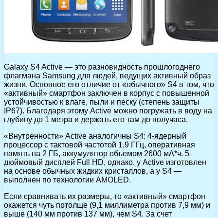
Galaxy S4 Active — это разновидность прошлогоднего
флагмана Samsung для людей, ведущих активный образ
жизни. Основное его отличие от «обычного» S4 в том, что
«активный» смартфон заключен в корпус с повышенной
устойчивостью к влаге, пыли и песку (степень защиты
IP67). Благодаря этому Active можно погружать в воду на
глубину до 1 метра и держать его там до получаса.
«Внутренности» Active аналогичны S4: 4-ядерный
процессор с тактовой частотой 1,9 ГГц, оперативная
память на 2 ГБ, аккумулятор объемом 2600 мА*ч. 5-
дюймовый дисплей Full HD, однако, у Active изготовлен
на основе обычных жидких кристаллов, а у S4 —
выполнен по технологии AMOLED.
Если сравнивать их размеры, то «активный» смартфон
окажется чуть потолще (9,1 миллиметра против 7,9 мм) и
выше (140 мм против 137 мм), чем S4. За счет