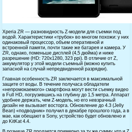
Xperia ZR — разновидность Z-модели для съемки под
водой. Характеристики «трубок» во многом похожи: у них
одинаковый процессор, объем оперативной и
встроенной памяти, почти такие же батарея и камера. У
ZR, однако, поменьше дисплей (4,5 дюйма) и ниже
разрешение (HD: 720х1280, 323 ppi). В отличие от Z,
аккумулятор у этой модели съемный (можно купить
запасной на случай непредвиденной разрядки).
Главная особенность ZR заключается в максимальной
защите от воды. В течение получаса обладатели
«непромокаемого» смартфона могут вести съемку видео
в Full HD, погрузившись на глубину до 1,5 метра. Аппарат
удобнее держать, чем Z-модель, но его невзрачный
дизайн не вызывает восторга. Обновление до 4.3 (Jelly
Bean) «подводник» получил в декабре прошлого года, а в
мае, как обещают в Sony, устройство будет обновлено и
до KitKat 4.4.
В рознице ZR продается примерно за ту же сумму, что и Z