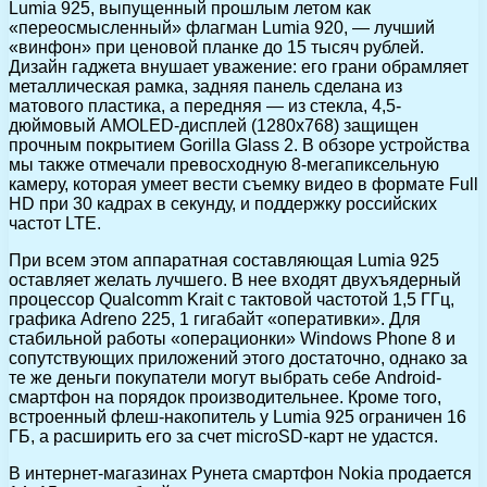
Lumia 925, выпущенный прошлым летом как
«переосмысленный» флагман Lumia 920, — лучший
«винфон» при ценовой планке до 15 тысяч рублей.
Дизайн гаджета внушает уважение: его грани обрамляет
металлическая рамка, задняя панель сделана из
матового пластика, а передняя — из стекла, 4,5-
дюймовый AMOLED-дисплей (1280х768) защищен
прочным покрытием Gorilla Glass 2. В обзоре устройства
мы также отмечали превосходную 8-мегапиксельную
камеру, которая умеет вести съемку видео в формате Full
HD при 30 кадрах в секунду, и поддержку российских
частот LTE.
При всем этом аппаратная составляющая Lumia 925
оставляет желать лучшего. В нее входят двухъядерный
процессор Qualcomm Krait с тактовой частотой 1,5 ГГц,
графика Adreno 225, 1 гигабайт «оперативки». Для
стабильной работы «операционки» Windows Phone 8 и
сопутствующих приложений этого достаточно, однако за
те же деньги покупатели могут выбрать себе Android-
смартфон на порядок производительнее. Кроме того,
встроенный флеш-накопитель у Lumia 925 ограничен 16
ГБ, а расширить его за счет microSD-карт не удастся.
В интернет-магазинах Рунета смартфон Nokia продается