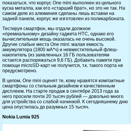
показаться, что корпус One mini выполнен из цельного
куска металла, как его «старший брат», но это не так. На
самом деле из алюминия сделаны лишь вставки на
задней панели, корпус же изготовлен из поликарбоната.
Тестируя смартфон, мы отдали должное
«премиальному» дизайну гаджета HTC, однако его
вычислительная мощь оказалась не очень высокой.
Другие слабые места One mini: малая емкость
аккумулятора (1800 мА*ч) и невместительный флеш-
накопитель (из заявленных 16 ГБ пользователям
остается распоряжаться 9,6 ГБ). Добавить памяти при
помощи microSD-карт не получится, т.к. такого порта не
предусмотрено.
В целом, One mini оценят те, кому нравятся компактные
смартфоны со стильным дизайном и качественным
дисплеем. На старте продаж в сентябре 2013 года за
него просили почти 20 тысяч рублей — довольно много
для устройства со слабой начинкой. К сегодняшнему дню
цена опустилась до разумных 15 тысяч.
Nokia Lumia 925