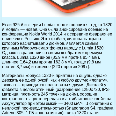
Если 925-й из серии Lumia скоро исполнится год, то 1320-
я модель — новая. Она была анонсирована осенью на
конференции Nokia World 2014 и к середине февраля ее
привезли в Россию. Этот фаблет, диагональ экрана
которого насчитывает 6 дюймов, является самым
крупным Windows-смартфоном наряду с Lumia 1520.
Однако в сравнении со своим «собратом» премиум-
класса, Lumia 1320 шире (85,9 мм против 85,4 мм),
длиннее (164,2 мм против 162,8 мм), толще (9,8 мм
против 8,7 мм) и тяжелее (220 г против 209 г).
Материалы корпуса 1320-й приятны на ощупь, однако
держать ее одной рукой, как и любую другую «лопату»,
тяжело — приходится пользоваться двумя. Дисплей у
фаблета в целом отличный (разрешение 1280х720, IPS-
матрица, плотность 245 точек на дюйм), хорошие
контрастность, цветопередача и антибликовые свойства.
Аккумулятор при этом емкий — 3400 мА*ч. В сочетании с
неплохой производительностью (Snapdragon S4, графика
Adreno 305, 1 ГБ «оперативки») Lumia 1320 станет