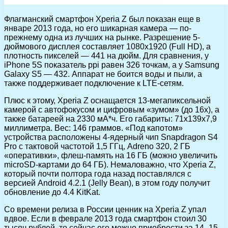
Флагманский смартфон Xperia Z был показан еще в
январе 2013 года, но его шикарная камера — по-
прежнему одна из лучших на рынке. Разрешение 5-
дюймового дисплея составляет 1080х1920 (Full HD), а
плотность пикселей — 441 на дюйм. Для сравнения, у
iPhone 5S показатель ppi равен 326 точкам, а у Samsung
Galaxy S5 — 432. Аппарат не боится воды и пыли, а
также поддерживает подключение к LTE-сетям.
Плюс к этому, Xperia Z оснащается 13-мегапиксельной
камерой с автофокусом и цифровым «зумом» (до 16х), а
также батареей на 2330 мА*ч. Его габариты: 71х139х7,9
миллиметра. Вес: 146 граммов. «Под капотом»
устройства расположены 4-ядерный чип Snapdragon S4
Pro с тактовой частотой 1,5 ГГц, Adreno 320, 2 ГБ
«оперативки», флеш-память на 16 ГБ (можно увеличить
microSD-картами до 64 ГБ). Немаловажно, что Xperia Z,
который почти полтора года назад поставлялся с
версией Android 4.2.1 (Jelly Bean), в этом году получит
обновление до 4.4 KitKat.
Со времени релиза в России ценник на Xperia Z упал
вдвое. Если в феврале 2013 года смартфон стоил 30
тысяч рублей, то сейчас его можно приобрести за 14–15