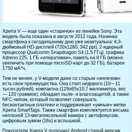
Xperia V — еще один «старичок» из линейки Sony. Эта
модель была показана в августе 2012 года. Начинка
смартфона к сегодняшнему дню уже неактуальна: 4,3-
дюймовый HD-дисплей (720х1280, 342 ppi), 2-ядерный
процессор Qualcomm Snapdragon S4 (1,5 ГГц), графика
Adreno 225, 1 ГБ «оперативки», память на 8 ГБ (можно
увеличить при помощи microSD-карт до 32 ГБ), батарея
1750 мА*ч.
Тем не менее, у V-модели даже со старым «железом»
есть свои преимущества. Она стоит недорого (10—11
тысяч рублей), компактна (129х65х10,7 миллиметра, вес
— 120 граммов), обладает пыле- и влагозащитой, а также
NFC-чипом, который позволяет совершать
бесконтактные платежи и поддерживает «умные» метки
Xperia SmartTags. Также смартфон комплектуется весьма
неплохой 13-мегапиксельной камера с автофокусом,
цифровым зумом (16х) и вспышкой.
Покупатели Xperia V получают Android старой версии