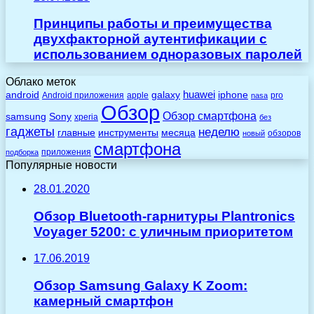
Принципы работы и преимущества
двухфакторной аутентификации с
использованием одноразовых паролей
Облако меток
huawei
android
galaxy
iphone
Android приложения
apple
pro
nasa
Обзор
Обзор смартфона
Sony
samsung
xperia
без
гаджеты
неделю
главные
инструменты
месяца
обзоров
новый
смартфона
приложения
подборка
Популярные новости
28.01.2020
Обзор Bluetooth-гарнитуры Plantronics
Voyager 5200: с уличным приоритетом
17.06.2019
Обзор Samsung Galaxy K Zoom:
камерный смартфон