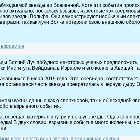
блюдаемой звезды во Вселенной. Хотя эти события происход
бенно актуально, поскольку взрывы, известные как сверхно
рывов звезды Вольфа. Они демонстрируют необычный спект
ветрами, так как лучи Волка потеряли свою внешнюю оболо
и взорвутся
ды Волчий Луч побудило некоторых ученых предположить, ч
ики Института Вейцмана в Израиле и его коллега Авишай Га
чавшихся 8 июня 2019 года. Это, очевидно, соответствует
ва оставшаяся часть звезды превратилась в черную дыру. Э
мам нужны данные как о сверхновой, так и об исходной зв
ойств взрывного события.
 освещая материал внутри и вокруг звезды. Однако в проц
дка! В двух словах, взрывные события многочисленны, но 
на.
мом деле просто одна звезда, пожирающая другую