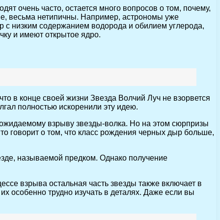
ят очень часто, остается много вопросов о том, почему,
вые, весьма нетипичны. Например, астрономы уже
р с низким содержанием водорода и обилием углерода,
чку и имеют открытое ядро.
то в конце своей жизни Звезда Волчий Луч не взорвется
лгал полностью искоренили эту идею.
 ожидаемому взрыву звезды-волка. Но на этом сюрпризы
то говорит о том, что класс рождения черных дыр больше,
езде, называемой предком. Однако получение
ессе взрыва остальная часть звезды также включает в
их особенно трудно изучать в деталях. Даже если вы