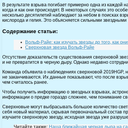
В результате взрыва погибает примерно одна из каждой на
когда и как они происходят. В некоторых случаях это осо
несколько десятилетий наблюдают за небом в поисках вз
кислорода и гелия. Это объясняется сильными звездными 
Содержание статьи:
Вольф-Райе: как изучать звезды до того, как он
Сверхновая звезда Вольф-Райе
Отсутствие доказательств существования сверхновой звез
и не превратится в черную дыру. Однако недавно сотрудн
Команда объявила о наблюдениях сверхновой 2019HGP, на
не заканчиваются. Их данные показывают, что после взры
чем считалось ранее.
Чтобы получить информацию о звездных взрывах, астроно
информации о предке гораздо сложнее, чем понимание св
Сверхновые могут выбрасывать большое количество света,
себя новый материал, скрывая первоначальный состав пре
изучаете сверхновую звезду, исходная звезда уже разруше
Читайте также:
Наша ближайшая черная дыра на са