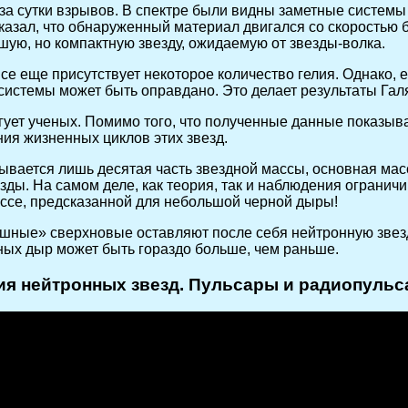
а сутки взрывов. В спектре были видны заметные системы 
казал, что обнаруженный материал двигался со скоростью 
шую, но компактную звезду, ожидаемую от звезды-волка.
все еще присутствует некоторое количество гелия. Однако,
системы может быть оправдано. Это делает результаты Гал
гует ученых. Помимо того, что полученные данные показыва
ия жизненных циклов этих звезд.
ывается лишь десятая часть звездной массы, основная мас
ды. На самом деле, как теория, так и наблюдения огранич
ассе, предсказанной для небольшой черной дыры!
шные» сверхновые оставляют после себя нейтронную звезду
ных дыр может быть гораздо больше, чем раньше.
ия нейтронных звезд. Пульсары и радиопульс