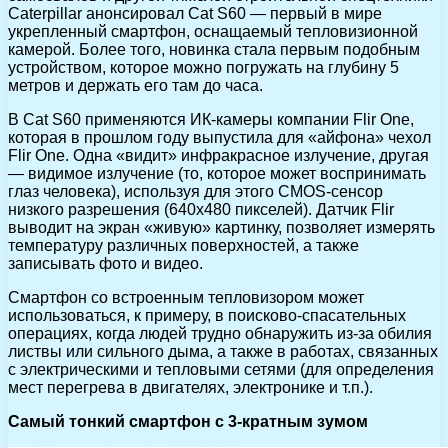
Caterpillar анонсировал Cat S60 — первый в мире
укрепленный смартфон, оснащаемый тепловизионной
камерой. Более того, новинка стала первым подобным
устройством, которое можно погружать на глубину 5
метров и держать его там до часа.
В Cat S60 применяются ИК-камеры компании Flir One,
которая в прошлом году выпустила для «айфона» чехол
Flir One. Одна «видит» инфракрасное излучение, другая
— видимое излучение (то, которое может воспринимать
глаз человека), используя для этого CMOS-сенсор
низкого разрешения (640х480 пикселей). Датчик Flir
выводит на экран «живую» картинку, позволяет измерять
температуру различных поверхностей, а также
записывать фото и видео.
Смартфон со встроенным тепловизором может
использоваться, к примеру, в поисково-спасательных
операциях, когда людей трудно обнаружить из-за обилия
листвы или сильного дыма, а также в работах, связанных
с электрическими и тепловыми сетями (для определения
мест перегрева в двигателях, электронике и т.п.).
Самый тонкий смартфон с 3-кратным зумом