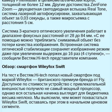
камеру PixelMaster в цельнометаллический корпус
толщиной не более 12 мм. Другие достоинства ZenFone
Zoom — двухцветная светодиодная вспышка Real Tone,
система лазерной автофокусировки, захватывающая
объект за 0,03 секунды, а также макросъемка с
расстояния 5 см.
Система 3-кратного оптического увеличения работает в
диапазоне фокусных расстояний от 28 до 84 мм. «С ее
помощью можно ‘приблизить’ снимаемый объект без
потери качества изображения. Встроенная система
оптической стабилизации сохраняет изображение резким
даже при увеличении выдержек до 16 раз (4 ступени)», —
сообщили Вестям.Hi-tech представители компании.
Обзор: смартфон Wileyfox Swift
На тест к Вестям.Hi-tech попал новый смартфон под
маркой Wileyfox — британского премиум-бренда от Fly.
Доступное по стоимости устройство с привлекательной
внешностью получило не самый мощный процессор,
однако вся остальная начинка выглядит для бюджетника
весьма неплохо. Мы выяснили, чем может похвастаться
Wileyfox Swift, оставаясь при этом в начальном ценовом
сегменте.