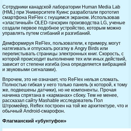
Сотрудники канадской лаборатории Human Media Lab
(HML) при Университете Куинс разработали прототип
смартфона ReFlex с гнущимся экраном. Использовав
«эластичный» OLED-тачскрин производства LG, ученые
создали первое подобное устройство, которым можно
управлять путем сгибаний и разгибаний.
Демформируя ReFlex, пользователи, к примеру, могут
натягивать и отпускать рогатку в Angry Birds или
перелистывать страницы электронных книг. Скорость, с
которой происходит выполнение тех или иных действий,
зависит от степени изгиба (она определяется вибрацией
и звуковыми сигналами).
Впрочем, это не означает, что ReFlex нельзя сломать.
Полностью гибкая у него только панель (к которой, к тому
же, подвешены датчики), но не компоненты. Прочая
начинка спрятана в «карманах» сбоку. Тем не менее,
рассказал сайту Mashable исследователь Пол
Штромейер, Reflex построен на той же архитектуре, что и
обычный Android-смарофон.
Флагманский «убунтуфон»