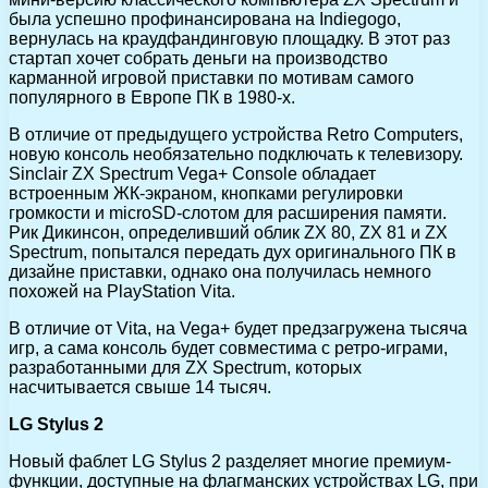
была успешно профинансирована на Indiegogo,
вернулась на краудфандинговую площадку. В этот раз
стартап хочет собрать деньги на производство
карманной игровой приставки по мотивам самого
популярного в Европе ПК в 1980-х.
В отличие от предыдущего устройства Retro Computers,
новую консоль необязательно подключать к телевизору.
Sinclair ZX Spectrum Vega+ Console обладает
встроенным ЖК-экраном, кнопками регулировки
громкости и microSD-слотом для расширения памяти.
Рик Дикинсон, определивший облик ZX 80, ZX 81 и ZX
Spectrum, попытался передать дух оригинального ПК в
дизайне приставки, однако она получилась немного
похожей на PlayStation Vita.
В отличие от Vita, на Vega+ будет предзагружена тысяча
игр, а сама консоль будет совместима с ретро-играми,
разработанными для ZX Spectrum, которых
насчитывается свыше 14 тысяч.
LG Stylus 2
Новый фаблет LG Stylus 2 разделяет многие премиум-
функции, доступные на флагманских устройствах LG, при