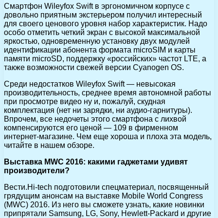
Смартфон Wileyfox Swift в эргономичном корпусе с
довольно приятным экстерьером получил интересный
для своего ценового уровня набор характеристик. Надо
особо отметить четкий экран с высокой максимальной
яркостью, одновременную установку двух модулей
идентификации абонента формата microSIM и карты
памяти microSD, поддержку «российских» частот LTE, а
также возможности свежей версии Cyanogen OS.
Среди недостатков Wileyfox Swift — невысокая
производительность, среднее время автономной работы
при просмотре видео ну и, пожалуй, скудная
комплектация (нет ни зарядки, ни аудио-гарнитуры).
Впрочем, все недочеты этого смартфона с лихвой
компенсируются его ценой — 109 в фирменном
интернет-магазине. Чем еще хороша и плоха эта модель,
читайте в нашем обзоре.
Выставка MWC 2016: какими гаджетами удивят
производители?
Вести.Hi-tech подготовили спецматериал, посвященный
грядущим анонсам на выставке Mobile World Congress
(MWC) 2016. Из него вы сможете узнать, какие новинки
припрятали Samsung, LG, Sony, Hewlett-Packard и другие