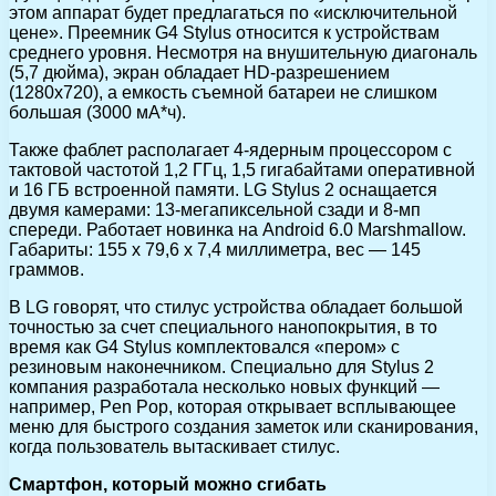
этом аппарат будет предлагаться по «исключительной
цене». Преемник G4 Stylus относится к устройствам
среднего уровня. Несмотря на внушительную диагональ
(5,7 дюйма), экран обладает HD-разрешением
(1280х720), а емкость съемной батареи не слишком
большая (3000 мА*ч).
Также фаблет располагает 4-ядерным процессором с
тактовой частотой 1,2 ГГц, 1,5 гигабайтами оперативной
и 16 ГБ встроенной памяти. LG Stylus 2 оснащается
двумя камерами: 13-мегапиксельной сзади и 8-мп
спереди. Работает новинка на Android 6.0 Marshmallow.
Габариты: 155 x 79,6 x 7,4 миллиметра, вес — 145
граммов.
В LG говорят, что стилус устройства обладает большой
точностью за счет специального нанопокрытия, в то
время как G4 Stylus комплектовался «пером» с
резиновым наконечником. Специально для Stylus 2
компания разработала несколько новых функций —
например, Pen Pop, которая открывает всплывающее
меню для быстрого создания заметок или сканирования,
когда пользователь вытаскивает стилус.
Смартфон, который можно сгибать