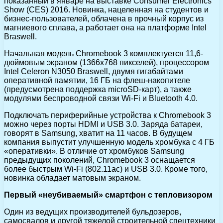
показанный в январе на выставке Consumer Electronics
Show (CES) 2016. Новинка, нацеленная на студентов и
бизнес-пользователей, облачена в прочный корпус из
магниевого сплава, а работает она на платформе Intel
Braswell.
Начальная модель Chromebook 3 комплектуется 11,6-
дюймовым экраном (1366х768 пикселей), процессором
Intel Celeron N3050 Braswell, двумя гигабайтами
оперативной памятии, 16 ГБ на флеш-накопителе
(предусмотрена поддержка microSD-карт), а также
модулями беспроводной связи Wi-Fi и Bluetooth 4.0.
Подключать периферийные устройства к Chromebook 3
можно через порты HDMI и USB 3.0. Заряда батареи,
говорят в Samsung, хватит на 11 часов. В будущем
компания выпустит улучшенную модель хромбука с 4 ГБ
«оперативки». В отличие от хромбуков Samsung
предыдущих поколений, Chromebook 3 оснащается
более быстрым Wi-Fi (802.11ac) и USB 3.0. Кроме того,
новинка обладает матовым экраном.
Первый «неубиваемый» смартфон с тепловизором
Один из ведущих производителей бульдозеров,
самосвалов и другой тяжелой строительной спецтехники