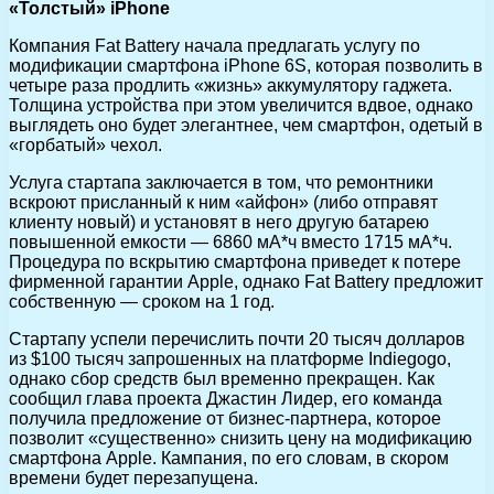
«Толстый» iPhone
Компания Fat Battery начала предлагать услугу по
модификации смартфона iPhone 6S, которая позволить в
четыре раза продлить «жизнь» аккумулятору гаджета.
Толщина устройства при этом увеличится вдвое, однако
выглядеть оно будет элегантнее, чем смартфон, одетый в
«горбатый» чехол.
Услуга стартапа заключается в том, что ремонтники
вскроют присланный к ним «айфон» (либо отправят
клиенту новый) и установят в него другую батарею
повышенной емкости — 6860 мА*ч вместо 1715 мА*ч.
Процедура по вскрытию смартфона приведет к потере
фирменной гарантии Apple, однако Fat Battery предложит
собственную — сроком на 1 год.
Стартапу успели перечислить почти 20 тысяч долларов
из $100 тысяч запрошенных на платформе Indiegogo,
однако сбор средств был временно прекращен. Как
сообщил глава проекта Джастин Лидер, его команда
получила предложение от бизнес-партнера, которое
позволит «существенно» снизить цену на модификацию
смартфона Apple. Кампания, по его словам, в скором
времени будет перезапущена.