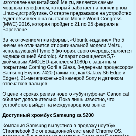
изготовленная китайской Meizu, является самым
мощным телефоном, который работает на популярном
Linux-дистрибутиве. О старте предзаказов на устройство
будет объявлено на выставке Mobile World Congress
(MWC) 2016, которая пройдет с 21 по 25 февраля в
Барселоне.
За исключением платформы, «Ubuntu-издание» Pro 5
ничем не отличается от оригинальной модели Meizu,
использующей Flyme 5 (которая, свою очередь, является
модификацией Android). Аппарат оснащается 5,7-
дюймовым AMOLED-дисплеем 1080р с защитным
покрытием Corning Gorilla Glass, 8-ядерным процессором
Samsung Exynos 7420 (таким же, как Galaxy S6 Edge и
Edge+), 21-мегапиксельной камерой Sony и датчиком
отпечатков пальцев.
О цене и сроках релиза нового «убунтуфона» Canonical
объявит дополнительно. Пока лишь известно, что
устройство выйдет на международном рынке.
Доступный хромбук Samsung за $200
Компания Samsung выпустила в продажу ноутбук
Chromebook 3 с операционной системой Chrome OS,