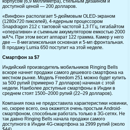
корпусом (6,9 миллиметра), стильным дизайном и
доступной ценой — 200 долларов.
«Винфон» располагает 5-дюймовым OLED-экраном
(1280х720 пикселей), 4-ядерным процессором
Snapdragon 212 с тактовой частотой 1,3 ГГц, гигабайтом
«оперативки» и съемным аккумулятором емкостью 2000
мА*ч. При этом весит аппарат 122 грамма. Камер у него
две — 8-мегапиксельная основная и 5-мп фронтальная.
В продажу Lumia 650 поступит на этой неделе.
Смартфон за $7
Индийский производитель мобильников Ringing Bells
вскоре начнет продажи самого дешевого смартфона на
местном рынке. Модель Freedom 251 можно будет купить
за 500 рупий (примерно 7 долларов) начиная с этой
недели. Наиболее доступные смартфоны в Индии в
среднем стоят 1500–2000 рупий (22–29 долларов).
Компания пока не предоставила характеристики новинки,
но, скорее всего, она окажется очень простым Android-
смартфоном, способным работать только в 3G-сетях. Не
так давно Ringing Bells начала продажи самого
доступного в Индии 4G-смартфона за 2999 рупий (около
$44).