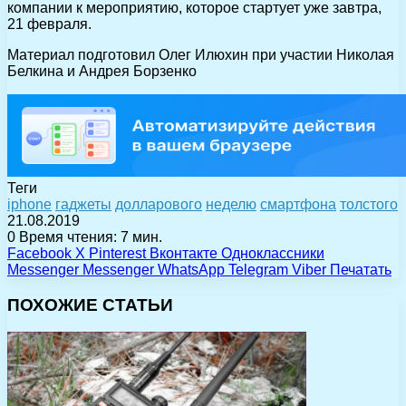
компании к мероприятию, которое стартует уже завтра,
21 февраля.
Материал подготовил Олег Илюхин при участии Николая
Белкина и Андрея Борзенко
Теги
iphone
гаджеты
долларового
неделю
смартфона
толстого
21.08.2019
0
Время чтения: 7 мин.
Facebook
X
Pinterest
Вконтакте
Одноклассники
Messenger
Messenger
WhatsApp
Telegram
Viber
Печатать
ПОХОЖИЕ СТАТЬИ