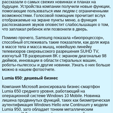
рассказали о самых свежих новинках и планах на
будущее. Устройства компании получили новые функции,
помогающие пользоваться ими людям с ограниченными
возможностями. Голосовой помощник прочитает вслух
отображаемые на экране пункты меню, а функция
распознавания звуков оповестит слабослышащих о том,
что заплакал ребенок или позвонили в дверь.
Помимо прочего, Samsung показала «биопроцессор»,
способный отслеживать такие показатели, как доля жира
в массе тела и масса мышц, новейшую линейку
телевизоров сверхвысокого разрешения SUHD TV,
изогнутый ТВ разрешения 8K с экраном диагональю 98
дюймов, инновации в области стиральных машин,
роботы-пылесосы и другие новинки. Узнать о них больше
можно в нашем фотоотчете.
Lumia 650: дешевый бизнес
Компания Microsoft анонсировала бизнес-смартфон
Lumia 650 среднего уровня, работающий на
операционной системе Windows 10 Mobile. Новинка
лишена продвинутых функций, таких как биометрическая
аутентификация Windows Hello или Continuum у модели
Lumia 950, зато обладает тонким металлическим