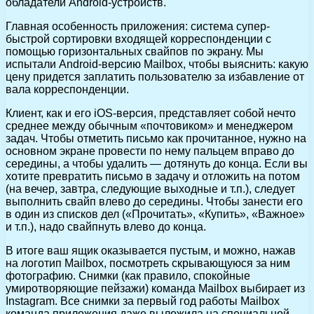
обладатели Android-устройств.
Главная особенность приложения: система супер-
быстрой сортировки входящей корреспонденции с
помощью горизонтальных свайпов по экрану. Мы
испытали Android-версию Mailbox, чтобы выяснить: какую
цену придется заплатить пользователю за избавление от
вала корреспонденции.
Клиент, как и его iOS-версия, представляет собой нечто
среднее между обычным «почтовиком» и менеджером
задач. Чтобы отметить письмо как прочитанное, нужно на
основном экране провести по нему пальцем вправо до
середины, а чтобы удалить — дотянуть до конца. Если вы
хотите превратить письмо в задачу и отложить на потом
(на вечер, завтра, следующие выходные и т.п.), следует
выполнить свайп влево до середины. Чтобы занести его
в один из списков дел («Прочитать», «Купить», «Важное»
и т.п.), надо свайпнуть влево до конца.
В итоге ваш ящик оказывается пустым, и можно, нажав
на логотип Mailbox, посмотреть скрывающуюся за ним
фотографию. Снимки (как правило, спокойные
умиротворяющие пейзажи) команда Mailbox выбирает из
Instagram. Все снимки за первый год работы Mailbox
команда приложения даже выложила на специальной