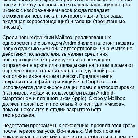
писем. Сверху располагается панель навигации из трех
иконок: с изображением часов (сюда попадает
отложенная переписка), почтового ящика (вся ваша
входящая корреспонденция) и галочки (прочитанные
письма).
Среди новых функций Mailbox, реализованных
одновременно с выходом Android-клиента, стоит назвать
новую функцию «умной» автосортировки. Она учится на
действиях пользователя, выявляет среди них
повторяющиеся (к примеру, если он регулярно
отправляет в архив или откладывает на потом письма от
определенного отправителя) и в следующий раз
выполняет их же автоматически. Предпочтения
сохраняются в файл, хранящийся в Dropbox — он
используется для синхронизации правил автосортировки
(например, между используемыми вами Android-
смартфоном и планшетником Apple). Скоро у Mailbox
должен появиться и настольный клиент для «маков»,
пока он находится в стадии закрытого бета-
тестирования.
Недостатки программы, к сожалению, проявляются сразу
после первого запуска. Во-первых, Mailbox пока не
локализован на русский язык, хотя разобраться в нем не