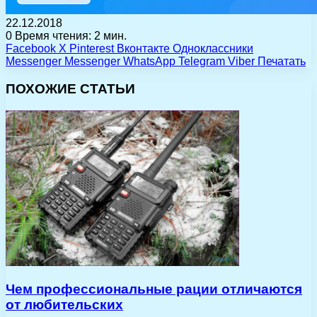
22.12.2018
0
Время чтения: 2 мин.
Facebook
X
Pinterest
Вконтакте
Одноклассники
Messenger
Messenger
WhatsApp
Telegram
Viber
Печатать
ПОХОЖИЕ СТАТЬИ
Чем профессиональные рации отличаются
от любительских