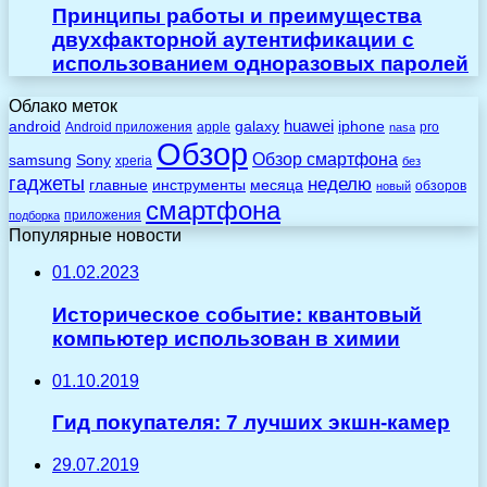
Принципы работы и преимущества
двухфакторной аутентификации с
использованием одноразовых паролей
Облако меток
huawei
android
galaxy
iphone
Android приложения
apple
pro
nasa
Обзор
Обзор смартфона
Sony
samsung
xperia
без
гаджеты
неделю
главные
инструменты
месяца
обзоров
новый
смартфона
приложения
подборка
Популярные новости
01.02.2023
Историческое событие: квантовый
компьютер использован в химии
01.10.2019
Гид покупателя: 7 лучших экшн-камер
29.07.2019