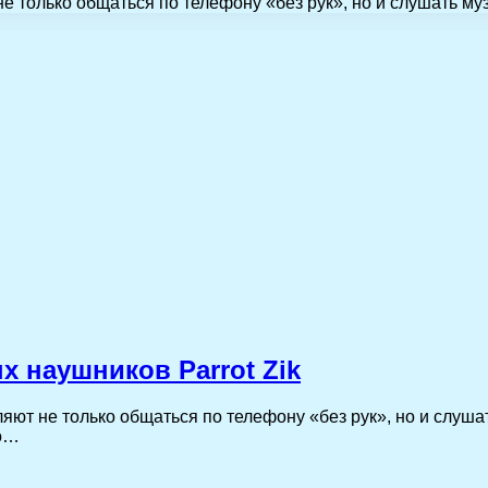
е только общаться по телефону «без рук», но и слушать му
 наушников Parrot Zik
ют не только общаться по телефону «без рук», но и слушат
го…