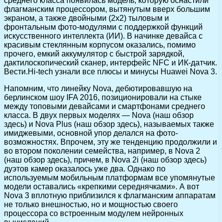
среднего класса появилась модель, которую оснастили
флагманским процессором, вытянутым вверх большим
экраном, а также двойными (2х2) тыловым и
фронтальным фото-модулями с поддержкой функций
искусственного интеллекта (ИИ). В начинке девайса с
красивым стеклянным корпусом оказались, помимо
прочего, емкий аккумулятор с быстрой зарядкой,
дактилоскопический сканер, интерфейс NFC и ИК-датчик.
Вести.Hi-tech узнали все плюсы и минусы Huawei Nova 3.
Напомним, что линейку Nova, дебютировавшую на
берлинском шоу IFA 2016, позиционировали на стыке
между топовыми девайсами и смартфонами среднего
класса. В двух первых моделях — Nova (наш обзор
здесь) и Nova Plus (наш обзор здесь), называемых также
имиджевыми, основной упор делался на фото-
возможностях. Впрочем, эту же тенденцию продолжили и
во втором поколении семейства, например, в Nova 2
(наш обзор здесь), причем, в Nova 2i (наш обзор здесь)
дуэтов камер оказалось уже два. Однако по
используемым мобильным платформам все упомянутые
модели оставались «крепкими середнячками». А вот
Nova 3 вплотную приблизился к флагманским аппаратам
не только внешностью, но и мощностью своего
процессора со встроенным модулем нейронных