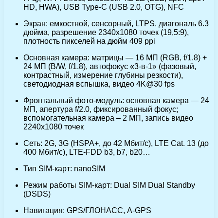
HD, HWA), USB Type-C (USB 2.0, OTG), NFC
Экран: емкостной, сенсорный, LTPS, диагональ 6.3
дюйма, разрешение 2340х1080 точек (19,5:9),
плотность пикселей на дюйм 409 ppi
Основная камера: матрицы — 16 МП (RGB, f/1.8) +
24 МП (B/W, f/1.8), автофокус «3-в-1» (фазовый,
контрастный, измерение глубины резкости),
светодиодная вспышка, видео 4K@30 fps
Фронтальный фото-модуль: основная камера — 24
МП, апертура f/2.0, фиксированный фокус;
вспомогательная камера – 2 МП, запись видео
2240х1080 точек
Сеть: 2G, 3G (HSPA+, до 42 Мбит/с), LTE Cat. 13 (до
400 Мбит/с), LTE-FDD b3, b7, b20…
Тип SIM-карт: nanoSIM
Режим работы SIM-карт: Dual SIM Dual Standby
(DSDS)
Навигация: GPS/ГЛОНАСС, A-GPS