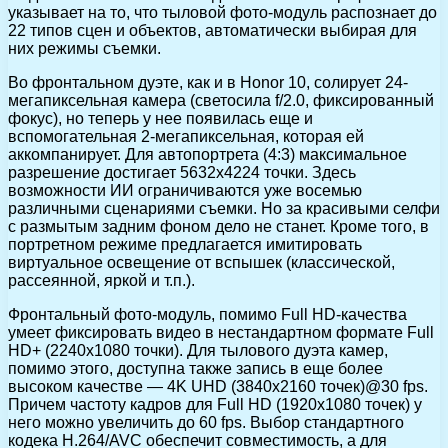
указывает на то, что тыловой фото-модуль распознает до
22 типов сцен и объектов, автоматически выбирая для
них режимы съемки.
Во фронтальном дуэте, как и в Honor 10, солирует 24-
мегапиксельная камера (светосила f/2.0, фиксированный
фокус), но теперь у нее появилась еще и
вспомогательная 2-мегапиксельная, которая ей
аккомпанирует. Для автопортрета (4:3) максимальное
разрешение достигает 5632х4224 точки. Здесь
возможности ИИ ограничиваются уже восемью
различными сценариями съемки. Но за красивыми селфи
с размытым задним фоном дело не станет. Кроме того, в
портретном режиме предлагается имитировать
виртуальное освещение от вспышек (классической,
рассеянной, яркой и т.п.).
Фронтальный фото-модуль, помимо Full HD-качества
умеет фиксировать видео в нестандартном формате Full
HD+ (2240х1080 точки). Для тылового дуэта камер,
помимо этого, доступна также запись в еще более
высоком качестве — 4K UHD (3840х2160 точек)@30 fps.
Причем частоту кадров для Full HD (1920х1080 точек) у
него можно увеличить до 60 fps. Выбор стандартного
кодека H.264/AVC обеспечит совместимость, а для