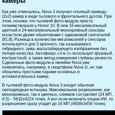
камеры
Как уже отмечалось, Nova 3 получил «полный привод»
(2х2) камер в виде тылового и фронтального дуэтов. При
этом, похоже, что тыловой фото-модуль просто
позаимствовали у Honor 10. В нем 16-мегапиксельный
цветной и 24-мегапиксельный монохромный сенсоры
оснастили двумя объективами с одинаковой светосилой
(f/1.8). Разница в количестве мегапикселей у сенсоров
используется для 2-кратного, так называемого
гибридного, зума, масштабирующего изображение без
потери качества. Автофокус «3-в-1» использует фазовый,
контрастный, а также метод измерения глубины резкости.
Cдвоенные фото-модули в линейке Nova уже
появлялись, например, в смартфоне Nova 2i, но там
обошлись простыми парами основных и
вспомогательных камер.
В тыловой фото-модуль Nova 3 входит обычная
светодиодная вспышка. Максимальное разрешение, как
монохромных, так и цветных, снимков составляет (24 МП,
4:3) – 5632х4224 точек. А вот если включить опцию ИИ, то
разрешение сразу упадет до 16 МП (4608х3456 точек).