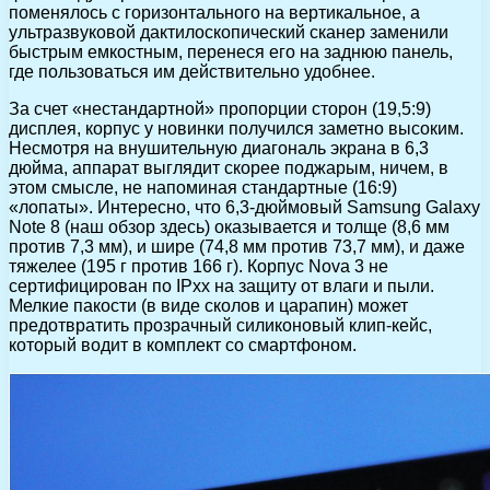
поменялось с горизонтального на вертикальное, а
ультразвуковой дактилоскопический сканер заменили
быстрым емкостным, перенеся его на заднюю панель,
где пользоваться им действительно удобнее.
За счет «нестандартной» пропорции сторон (19,5:9)
дисплея, корпус у новинки получился заметно высоким.
Несмотря на внушительную диагональ экрана в 6,3
дюйма, аппарат выглядит скорее поджарым, ничем, в
этом смысле, не напоминая стандартные (16:9)
«лопаты». Интересно, что 6,3-дюймовый Samsung Galaxy
Note 8 (наш обзор здесь) оказывается и толще (8,6 мм
против 7,3 мм), и шире (74,8 мм против 73,7 мм), и даже
тяжелее (195 г против 166 г). Корпус Nova 3 не
сертифицирован по IPxx на защиту от влаги и пыли.
Мелкие пакости (в виде сколов и царапин) может
предотвратить прозрачный силиконовый клип-кейс,
который водит в комплект со смартфоном.