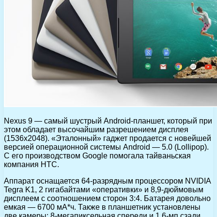
Nexus 9 — самый шустрый Android-планшет, который при
этом обладает высочайшим разрешением дисплея
(1536х2048). «Эталонный» гаджет продается с новейшей
версией операционной системы Android — 5.0 (Lollipop).
С его производством Google помогала тайваньская
компания HTC.
Аппарат оснащается 64-разрядным процессором NVIDIA
Tegra K1, 2 гигабайтами «оперативки» и 8,9-дюймовым
дисплеем с соотношением сторон 3:4. Батарея довольно
емкая — 6700 мА*ч. Также в планшетник установлены
две камеры: 8-мегапиксельная спереди и 1,6-мп сзади.