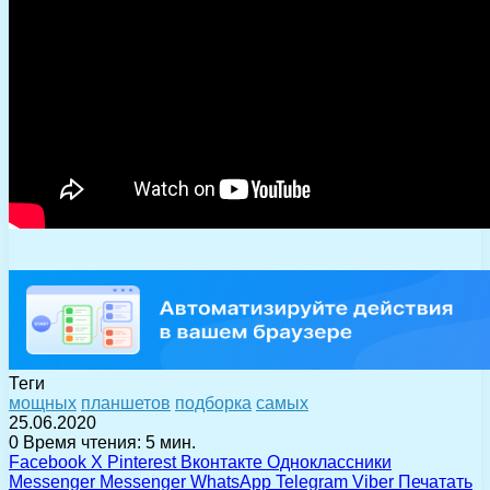
Теги
мощных
планшетов
подборка
самых
25.06.2020
0
Время чтения: 5 мин.
Facebook
X
Pinterest
Вконтакте
Одноклассники
Messenger
Messenger
WhatsApp
Telegram
Viber
Печатать