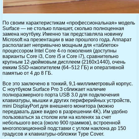
По своим характеристикам «профессиональная» модель
Surface — не столько планшет, сколько полноценная
замена ноутбуку. Именно так представляла новинку
Microsoft на презентации в мае прошлого года. Аппарат
располагает непривычно мощным для «таблеток»
процессором Intel Core 4-го поколения (доступны
варианты Core i3, Core i5 и Core i7), сравнительно
крупным 12-дюймовым дисплеем (2160х1440), очень
емким SSD-накопителем (64–512 ГБ) и оперативной
памятью от 4 до 8 ГБ.
Все это заключено в тонкий, 9,1-миллиметровый корпус.
С ноутбуком Surface Pro 3 сближает наличие
полноразмерного порта USB 3.0 для подключения
клавиатуры, мышки и других периферийных устройств,
mini DisplayPort для внешнего монитора (можно
передавать даже видео в разрешении 4K). Им удобно
пользоваться за столом или на коленях за счет
небольшого веса (около 900 граммов), встроенной
многопозиционной подставки с углом наклона до 150
градусов и клавиатуры-обложки Type Cover.