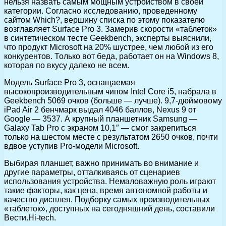
нельзя назвать самым мощным устройством в своей
категории. Согласно исследованию, проведенному
сайтом Which?, вершину списка по этому показателю
возглавляет Surface Pro 3. Замерив скорости «таблеток»
в синтетическом тесте Geekbench, эксперты выяснили,
что продукт Microsoft на 20% шустрее, чем любой из его
конкурентов. Только вот беда, работает он на Windows 8,
которая по вкусу далеко не всем.
Модель Surface Pro 3, оснащаемая
высокопроизводительным чипом Intel Core i5, набрала в
Geekbench 5069 очков (больше — лучше). 9,7-дюймовому
iPad Air 2 бенчмарк выдал 4046 баллов, Nexus 9 от
Google — 3537. А крупный планшетник Samsung —
Galaxy Tab Pro с экраном 10,1″ — смог закрепиться
только на шестом месте с результатом 2650 очков, почти
вдвое уступив Pro-модели Microsoft.
Выбирая планшет, важно принимать во внимание и
другие параметры, отталкиваясь от сценариев
использования устройства. Немаловажную роль играют
такие факторы, как цена, время автономной работы и
качество дисплея. Подборку самых производительных
«таблеток», доступных на сегодняшний день, составили
Вести.Hi-tech.