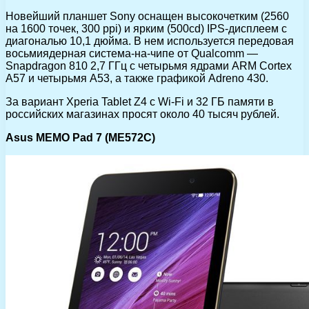
Новейший планшет Sony оснащен высокочетким (2560
на 1600 точек, 300 ppi) и ярким (500cd) IPS-дисплеем с
диагональю 10,1 дюйма. В нем используется передовая
восьмиядерная система-на-чипе от Qualcomm —
Snapdragon 810 2,7 ГГц с четырьмя ядрами ARM Cortex
A57 и четырьмя A53, а также графикой Adreno 430.
За вариант Xperia Tablet Z4 с Wi-Fi и 32 ГБ памяти в
российских магазинах просят около 40 тысяч рублей.
Asus MEMO Pad 7 (ME572C)