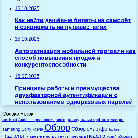
16.10.2025
Как найти дешёвые билеты на самолёт
и сэкономить на путешествиях
15.10.2025
Автоматизация мобильной торговли как
способ повышения продаж и
конкурентоспособности
16.07.2025
Принципы работы и преимущества
двухфакторной аутентификации с
использованием одноразовых паролей
Облако меток
huawei
android
galaxy
iphone
Android приложения
apple
pro
nasa
Обзор
Обзор смартфона
Sony
samsung
xperia
без
гаджеты
неделю
главные
инструменты
месяца
обзоров
новый