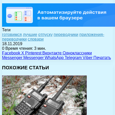
Теги
готовимся
лучшие
отпуску
переводчики
приложения-
переводчики
словари
18.11.2019
0
Время чтения: 3 мин.
Facebook
X
Pinterest
Вконтакте
Одноклассники
Messenger
Messenger
WhatsApp
Telegram
Viber
Печатать
ПОХОЖИЕ СТАТЬИ