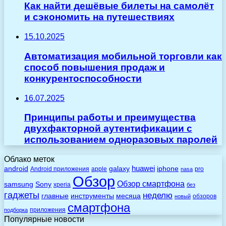
Как найти дешёвые билеты на самолёт
и сэкономить на путешествиях
15.10.2025
Автоматизация мобильной торговли как
способ повышения продаж и
конкурентоспособности
16.07.2025
Принципы работы и преимущества
двухфакторной аутентификации с
использованием одноразовых паролей
Облако меток
huawei
android
galaxy
iphone
Android приложения
apple
pro
nasa
Обзор
Обзор смартфона
Sony
samsung
xperia
без
гаджеты
неделю
главные
инструменты
месяца
обзоров
новый
смартфона
приложения
подборка
Популярные новости