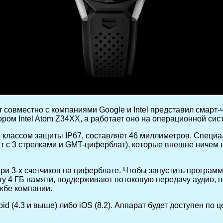
 совместно с компаниями Google и Intel представил смар
ром Intel Atom Z34XX, а работает оно на операционной сис
 классом защиты IP67, составляет 46 миллиметров. Специа
с 3 стрелками и GMT-циферблат), которые внешне ничем н
и 3-х счетчиков на циферблате. Чтобы запустить програм
рту 4 ГБ памяти, поддерживают потоковую передачу аудио, п
ужбе компании.
 (4.3 и выше) либо iOS (8.2). Аппарат будет доступен по 