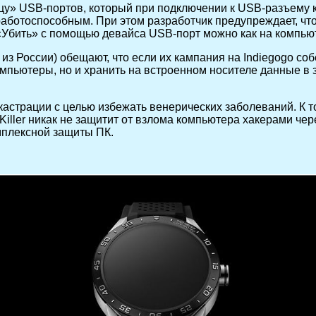
йцу» USB-портов, который при подключении к USB-разъему 
работоспособным. При этом разработчик предупреждает, чт
«Убить» с помощью девайса USB-порт можно как на компьюте
 из России) обещают, что если их кампания на Indiegogo с
компьютеры, но и хранить на встроенном носителе данные в
 кастрации с целью избежать венерических заболеваний. К
Killer никак не защитит от взлома компьютера хакерами че
мплексной защиты ПК.