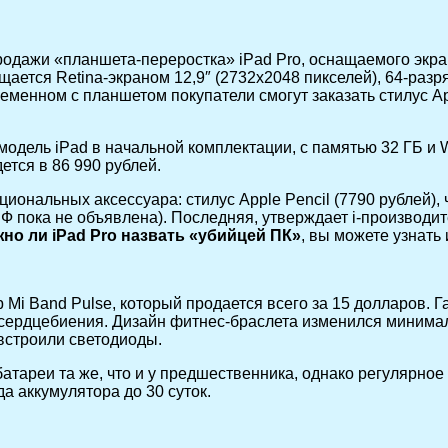
одажи «планшета-переростка» iPad Pro, оснащаемого экран
ащается Retina-экраном 12,9″ (2732х2048 пикселей), 64-ра
еменном с планшетом покупатели смогут заказать стилус App
ель iPad в начальной комплектации, с памятью 32 ГБ и Wi
ется в 86 990 рублей.
иональных аксессуара: стилус Apple Pencil (7790 рублей), 
РФ пока не объявлена). Последняя, утверждает i-производ
жно ли iPad Pro назвать «убийцей ПК»
, вы можете узнать 
 Mi Band Pulse, который продается всего за 15 долларов. Г
 сердцебиения. Дизайн фитнес-браслета изменился минима
 встроили светодиоды.
батареи та же, что и у предшественника, однако регулярно
а аккумулятора до 30 суток.