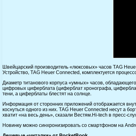
Швейцарский производитель «люксовых» часов TAG Heuer
Устройство, TAG Heuer Connected, комплектуется процессо
Диаметр титанового корпуса «умных» часов, обладающего
цифровых циферблата (циферблат хронографа, циферблат 
тени, а циферблаты блестят на солнце.
Информация от сторонних приложений отображается внутр
коснуться одного из них. TAG Heuer Connected несут а бо
хватит «на весь день», сказали Вестям.Hi-tech в пресс-сл
Новинку можно синхронизировать со смартфоном на Android
Дешевые «читалки» от PocketBook