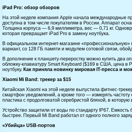
iPad Pro: обзор обзоров
На этой неделе компания Apple начала международные пр
доступна в том числе покупателям в России. Аппарат осн
Толщина корпуса — 6,9 миллиметра, вес — 0,71 кг. Одновр
которая превращает iPad Pro в замену ноутбука.
В официальном интернет-магазине «профессиональную» мод
вариант, со 128 ГБ памяти и модулем сотовой связи, обойд
В дополнение к планшету-переростку можно купить два опц
обложку-клавиатуру Smart Keyboard ($169 в США, цена в 
ноутбуку.
Как приняла новинку мировая IT-пресса и мо
Xiaomi Mi Band: трекер за $15
Китайская Xiaomi на этой неделе выпустила фитнес-трекер
смартфон уведомлений, а кроме того — измерять частоту
пластика с продолговатой серебристой бляхой, в которую
Устройство защитили от воды по стандарту IP67. Емкость 
быстрее. Первый Mi Band работал от одного полного заряд
«Убийца» USB-портов