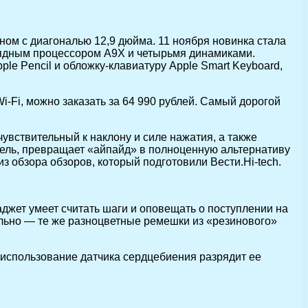
ом с диагональю 12,9 дюйма. 11 ноября новинка стала
зрядным процессором A9X и четырьмя динамиками.
le Pencil и обложку-клавиатуру Apple Smart Keyboard,
-Fi, можно заказать за 64 990 рублей. Самый дорогой
чувствительный к наклону и силе нажатия, а также
итель, превращает «айпайд» в полноценную альтернативу
из обзора обзоров, который подготовили Вести.Hi-tech.
аджет умеет считать шаги и оповещать о поступлении на
льно — те же разноцветные ремешки из «резинового»
е использование датчика сердцебиения разрядит ее