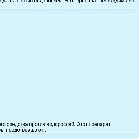
едства против водорослей. Этот препарат необходим для
о средства против водорослей. Этот препарат
тавы предотвращают…