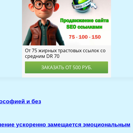
ософией и без
ление ускоренно замещается эмоциональным