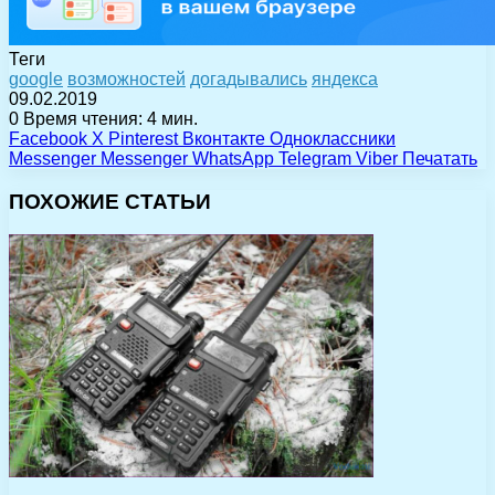
Теги
google
возможностей
догадывались
яндекса
09.02.2019
0
Время чтения: 4 мин.
Facebook
X
Pinterest
Вконтакте
Одноклассники
Messenger
Messenger
WhatsApp
Telegram
Viber
Печатать
ПОХОЖИЕ СТАТЬИ