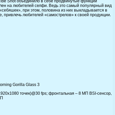
Vibe Shot объединило в себе продвинутые функции
лен на любителей селфи. Ведь это самый популярный вид
«себяшек», при этом, половина из них выкладывается в
е, привлечь любителей «самострелов» к своей продукции.
rning Gorilla Glass 3
1920х1080 точек)@30 fps; фронтальная – 8 МП BSI-сенсор,
МП