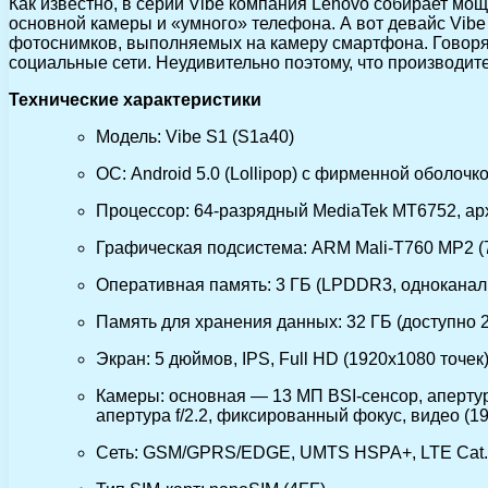
Как известно, в серии Vibe компания Lenovo собирает мо
основной камеры и «умного» телефона. А вот девайс Vib
фотоснимков, выполняемых на камеру смартфона. Говорят
социальные сети. Неудивительно поэтому, что производит
Технические характеристики
Модель: Vibe S1 (S1a40)
ОС: Android 5.0 (Lollipop) с фирменной оболочк
Процессор: 64-разрядный MediaTek MT6752, арх
Графическая подсистема: ARM Mali-T760 MP2 (
Оперативная память: 3 ГБ (LPDDR3, одноканал
Память для хранения данных: 32 ГБ (доступно 2
Экран: 5 дюймов, IPS, Full HD (1920х1080 точек)
Камеры: основная — 13 МП BSI-сенсор, апертур
апертура f/2.2, фиксированный фокус, видео (
Сеть: GSM/GPRS/EDGE, UMTS HSPA+, LTE Cat.4