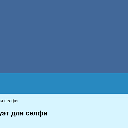
ля селфи
уэт для селфи