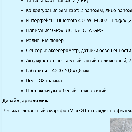
Тип SIM-карт: nanoSIM (4FF)
Конфигурация SIM-карт: 2 nanoSIM, либо nanoS
Интерфейсы: Bluetooth 4.0, Wi-Fi 802.11 b/g/n/ (2
Навигация: GPS/ГЛОНАСС, A-GPS
Радио: FM-тюнер
Сенсоры: акселерометр, датчики освещенности 
Аккумулятор: несъемный, литий-полимерный, 2
Габариты: 143,3х70,8х7,8 мм
Вес: 132 грамма
Цвет: жемчужно-белый, темно-синий
Дизайн, эргономика
Весьма элегантный смартфон Vibe S1 выглядит по-флагма