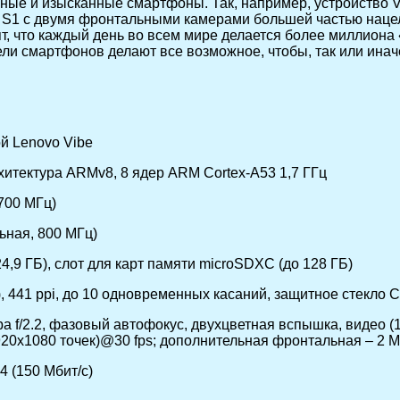
щные и изысканные смартфоны. Так, например, устройство 
e S1 с двумя фронтальными камерами большей частью наце
, что каждый день во всем мире делается более миллиона 
ели смартфонов делают все возможное, чтобы, так или инач
ой Lenovo Vibe
итектура ARMv8, 8 ядер ARM Cortex-A53 1,7 ГГц
700 МГц)
ьная, 800 МГц)
4,9 ГБ), слот для карт памяти microSDXC (до 128 ГБ)
, 441 ppi, до 10 одновременных касаний, защитное стекло Co
а f/2.2, фазовый автофокус, двухцветная вспышка, видео (
1920х1080 точек)@30 fps; дополнительная фронтальная – 2 
 (150 Мбит/с)