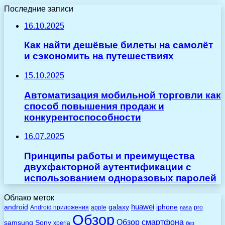
Последние записи
16.10.2025
Как найти дешёвые билеты на самолёт
и сэкономить на путешествиях
15.10.2025
Автоматизация мобильной торговли как
способ повышения продаж и
конкурентоспособности
16.07.2025
Принципы работы и преимущества
двухфакторной аутентификации с
использованием одноразовых паролей
Облако меток
huawei
android
galaxy
iphone
Android приложения
apple
pro
nasa
Обзор
Обзор смартфона
Sony
samsung
xperia
без