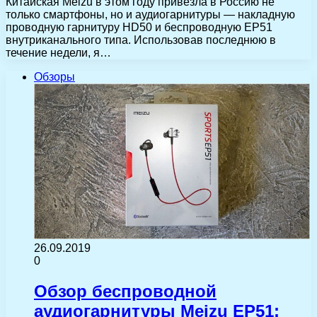
Китайская Meizu в этом году привезла в Россию не
только смартфоны, но и аудиогарнитуры — накладную
проводную гарнитуру HD50 и беспроводную EP51
внутриканального типа. Использовав последнюю в
течение недели, я…
Обзоры
26.09.2019
0
Обзор беспроводной
аудиогарнитуры Meizu EP51: