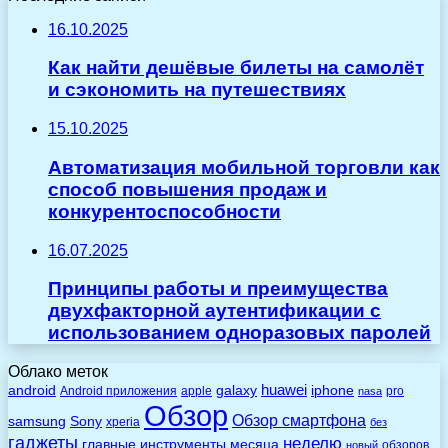
16.10.2025
Как найти дешёвые билеты на самолёт
и сэкономить на путешествиях
15.10.2025
Автоматизация мобильной торговли как
способ повышения продаж и
конкурентоспособности
16.07.2025
Принципы работы и преимущества
двухфакторной аутентификации с
использованием одноразовых паролей
Облако меток
huawei
android
galaxy
iphone
Android приложения
apple
pro
nasa
Обзор
Обзор смартфона
Sony
samsung
xperia
без
гаджеты
неделю
главные
инструменты
месяца
обзоров
новый