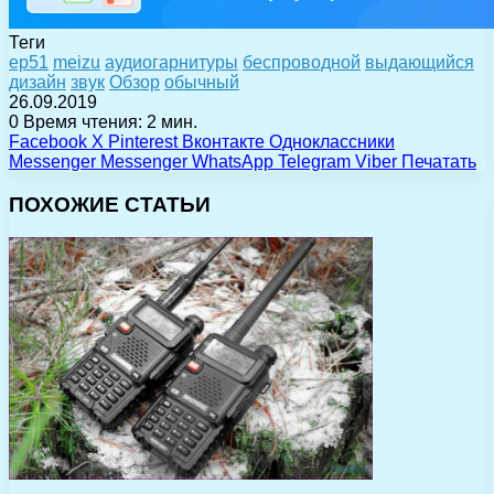
Теги
ep51
meizu
аудиогарнитуры
беспроводной
выдающийся
дизайн
звук
Обзор
обычный
26.09.2019
0
Время чтения: 2 мин.
Facebook
X
Pinterest
Вконтакте
Одноклассники
Messenger
Messenger
WhatsApp
Telegram
Viber
Печатать
ПОХОЖИЕ СТАТЬИ