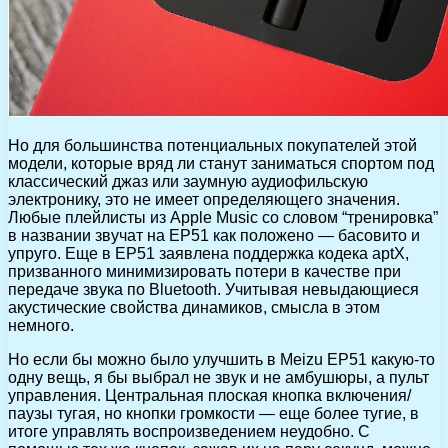
Но для большинства потенциальных покупателей этой
модели, которые вряд ли станут заниматься спортом под
классический джаз или заумную аудиофильскую
электронику, это не имеет определяющего значения.
Любые плейлисты из Apple Music со словом “тренировка”
в названии звучат на EP51 как положено — басовито и
упруго. Еще в EP51 заявлена поддержка кодека aptX,
призванного минимизировать потери в качестве при
передаче звука по Bluetooth. Учитывая невыдающиеся
акустические свойства динамиков, смысла в этом
немного.
Но если бы можно было улучшить в Meizu EP51 какую-то
одну вещь, я бы выбрал не звук и не амбушюры, а пульт
управления. Центральная плоская кнопка включения/
паузы тугая, но кнопки громкости — еще более тугие, в
итоге управлять воспроизведением неудобно. С