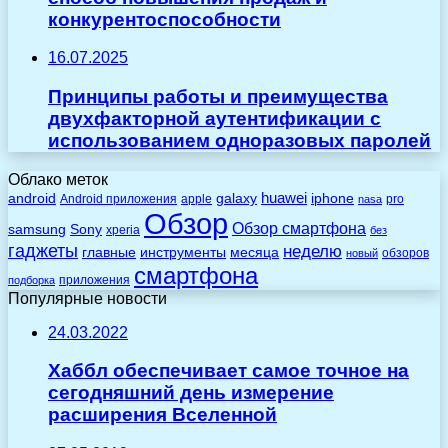
конкурентоспособности
16.07.2025
Принципы работы и преимущества
двухфакторной аутентификации с
использованием одноразовых паролей
Облако меток
huawei
android
galaxy
iphone
Android приложения
apple
pro
nasa
Обзор
Обзор смартфона
Sony
samsung
xperia
без
гаджеты
неделю
главные
инструменты
месяца
обзоров
новый
смартфона
приложения
подборка
Популярные новости
24.03.2022
Хаббл обеспечивает самое точное на
сегодняшний день измерение
расширения Вселенной