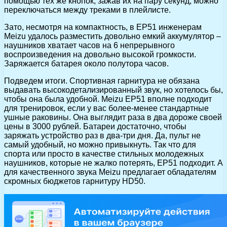
помощью тех же кнопок, зажав их на пару секунд, можно
переключаться между треками в плейлисте.
Зато, несмотря на компактность, в EP51 инженерам
Meizu удалось разместить довольно емкий аккумулятор –
наушников хватает часов на 6 непрерывного
воспроизведения на довольно высокой громкости.
Заряжается батарея около полутора часов.
Подведем итоги. Спортивная гарнитура не обязана
выдавать высокодетализированный звук, но хотелось бы,
чтобы она была удобной. Meizu EP51 вполне подходит
для тренировок, если у вас более-менее стандартные
ушные раковины. Она выглядит раза в два дороже своей
цены в 3000 рублей. Батареи достаточно, чтобы
заряжать устройство раз в два-три дня. Да, пульт нe
самый удобный, но можно привыкнуть. Так что для
спорта или просто в качестве стильных молодежных
наушников, которые не жалко потерять, EP51 подходит. А
для качественного звука Meizu предлагает обладателям
скромных бюджетов гарнитуру HD50.