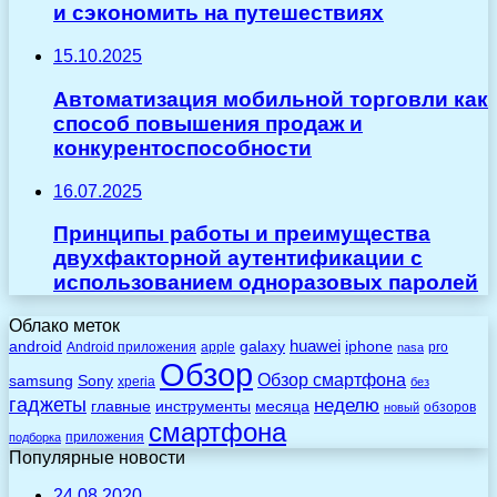
и сэкономить на путешествиях
15.10.2025
Автоматизация мобильной торговли как
способ повышения продаж и
конкурентоспособности
16.07.2025
Принципы работы и преимущества
двухфакторной аутентификации с
использованием одноразовых паролей
Облако меток
huawei
android
galaxy
iphone
Android приложения
apple
pro
nasa
Обзор
Обзор смартфона
Sony
samsung
xperia
без
гаджеты
неделю
главные
инструменты
месяца
обзоров
новый
смартфона
приложения
подборка
Популярные новости
24.08.2020