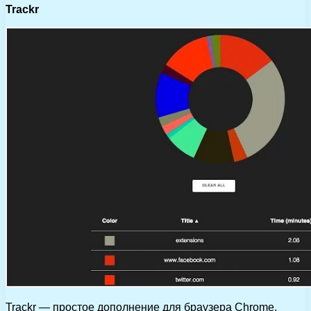
Trackr
Trackr — простое дополнение для браузера Chrome,