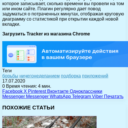
которое записывает, сколько времени вы провели на том
или ином сайте. Плагин регулярно дает повод
задуматься о потраченных минутах, отображая круговую
диаграмму со статистикой при открытии каждой новой
вкладки.
Загрузить Tracker из магазина Chrome
Теги
борьбы
ничегонеделанием
подборка
приложений
17.07.2020
0
Время чтения: 4 мин.
Facebook
X
Pinterest
Вконтакте
Одноклассники
Messenger
Messenger
WhatsApp
Telegram
Viber
Печатать
ПОХОЖИЕ СТАТЬИ