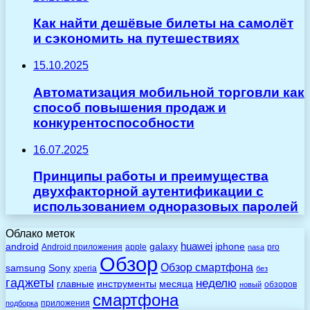
Как найти дешёвые билеты на самолёт
и сэкономить на путешествиях
15.10.2025
Автоматизация мобильной торговли как
способ повышения продаж и
конкурентоспособности
16.07.2025
Принципы работы и преимущества
двухфакторной аутентификации с
использованием одноразовых паролей
Облако меток
huawei
android
galaxy
iphone
Android приложения
apple
pro
nasa
Обзор
Обзор смартфона
Sony
samsung
xperia
без
гаджеты
неделю
главные
инструменты
месяца
обзоров
новый
смартфона
приложения
подборка