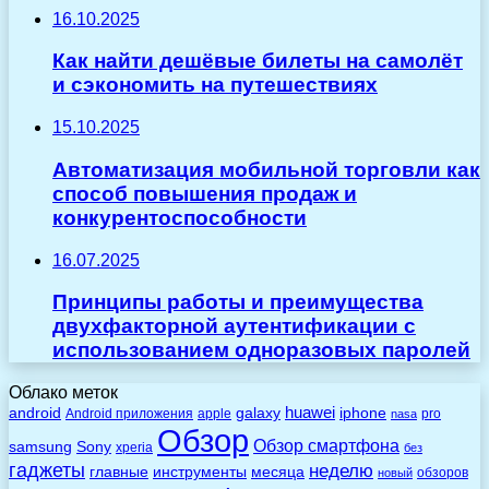
16.10.2025
Как найти дешёвые билеты на самолёт
и сэкономить на путешествиях
15.10.2025
Автоматизация мобильной торговли как
способ повышения продаж и
конкурентоспособности
16.07.2025
Принципы работы и преимущества
двухфакторной аутентификации с
использованием одноразовых паролей
Облако меток
huawei
android
galaxy
iphone
Android приложения
apple
pro
nasa
Обзор
Обзор смартфона
Sony
samsung
xperia
без
гаджеты
неделю
главные
инструменты
месяца
обзоров
новый