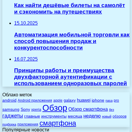
Как найти дешёвые билеты на самолёт
и сэкономить на путешествиях
15.10.2025
Автоматизация мобильной торговли как
способ повышения продаж и
конкурентоспособности
16.07.2025
Принципы работы и преимущества
двухфакторной аутентификации с
использованием одноразовых паролей
Облако меток
huawei
android
galaxy
iphone
Android приложения
apple
pro
nasa
Обзор
Обзор смартфона
Sony
samsung
xperia
без
гаджеты
неделю
главные
инструменты
месяца
обзоров
новый
смартфона
приложения
подборка
Популярные новости