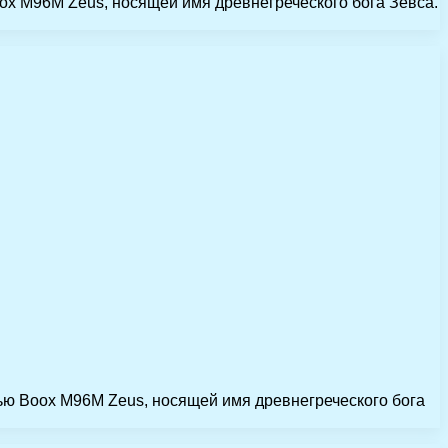
ox M96M Zeus, носящей имя древнегреческого бога Зевса.
ью Boox M96M Zeus, носящей имя древнегреческого бога