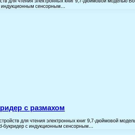
тв для чтения электронных книг 9,7-дюймовой моделью Bo
р с индукционным сенсорным…
кридер с размахом
тройств для чтения электронных книг 9,7-дюймовой модел
oid-букридер с индукционным сенсорным…