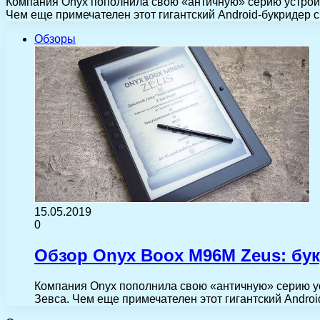
Компания Onyx пополнила свою «античную» серию устройс
Чем еще примечателен этот гигантский Android-букриде
Обзоры
15.05.2019
0
Обзор Onyx Boox M96M Zeus: бу
Компания Onyx пополнила свою «античную» серию ус
Зевса. Чем еще примечателен этот гигантский Andr