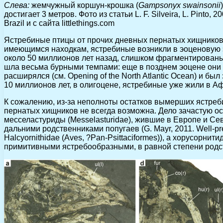
Слева:
жемчужный коршун-крошка (
Gampsonyx swainsonii
достигает 3 метров. Фото из статьи L. F. Silveira, L. Pinto, 20
Brazil и с сайта littlethings.com
Ястребиные птицы от прочих дневных пернатых хищников
имеющимся находкам, ястребиные возникли в эоценовую э
около 50 миллионов лет назад, слишком фрагментированы
шла весьма бурными темпами: еще в позднем эоцене они 
расширялся (см. Opening of the North Atlantic Ocean) и б
10 миллионов лет, в олигоцене, ястребиные уже жили в Афри
К сожалению, из-за неполноты остатков вымерших ястребин
пернатых хищников не всегда возможна. Дело зачастую 
месселастуриды (Messelasturidae), жившие в Европе и Се
дальними родственниками попугаев (G. Mayr, 2011. Well-pr
Halcyornithidae (Aves, ?Pan-Psittaciformes)), а хорусорни
примитивными ястребообразными, в равной степени родс