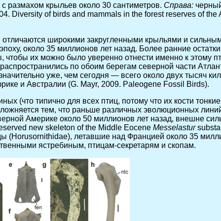
) c размахом крыльев около 30 сантиметров.
Справа:
черный
04. Diversity of birds and mammals in the forest reserves of the 
 отличаются широкими закругленными крыльями и сильным 
поху, около 35 миллионов лет назад. Более ранние остатк
, чтобы их можно было уверенно отнести именно к этому п
распространились по обоим берегам северной части Атлант
ыл значительно уже, чем сегодня — всего около двух тысяч к
ке и Австралии (G. Mayr, 2009. Paleogene Fossil Birds).
ых (что типично для всех птиц, потому что их кости тонки
осложняется тем, что раньше различных эволюционных лин
верной Америке около 50 миллионов лет назад, внешне сил
eserved new skeleton of the Middle Eocene
Messelastur
substan
тиды (Horusornithidae), летавшие над Францией около 35 мил
твенными ястребиным, птицам-секретарям и скопам.