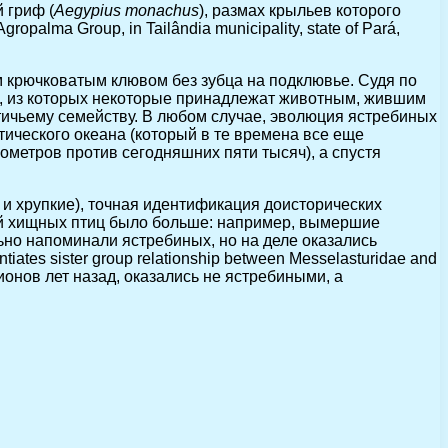
 гриф (
Aegypius monachus
), размах крыльев которого
Agropalma Group, in Tailândia municipality, state of Pará,
крючковатым клювом без зубца на подклювье. Судя по
и, из которых некоторые принадлежат животным, жившим
тичьему семейству. В любом случае, эволюция ястребиных
ического океана (который в те времена все еще
илометров против сегодняшних пяти тысяч), а спустя
е и хрупкие), точная идентификация доисторических
ий хищных птиц было больше: например, вымершие
ьно напоминали ястребиных, но на деле оказались
tiates sister group relationship between Messelasturidae and
лионов лет назад, оказались не ястребиными, а