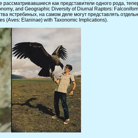
ее рассматривавшиеся как представители одного рода, теп
onomy, and Geographic Diversity of Diurnal Raptors: Falconifor
ястребиных, на самом деле могут представлять отдельное се
es (Aves: Elaninae) with Taxonomic Implications).