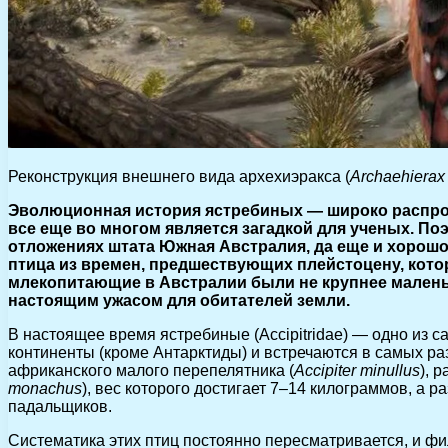
Реконструкция внешнего вида архехиэракса (
Archaehierax 
Эволюционная история ястребиных — широко распрос
все еще во многом является загадкой для ученых. По
отложениях штата Южная Австралия, да еще и хорошо
птица из времен, предшествующих плейстоцену, кото
млекопитающие в Австралии были не крупнее малень
настоящим ужасом для обитателей земли.
В настоящее время ястребиные (Accipitridae) — одно из 
континенты (кроме Антарктиды) и встречаются в самых ра
африканского малого перепелятника (
Accipiter minullus
), 
monachus
), вес которого достигает 7–14 килограммов, а
падальщиков.
Систематика этих птиц постоянно пересматривается, и ф