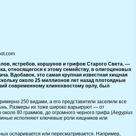
pot.com
ов, ястребов, коршунов и грифов Старого Света, —
ка, относящегося к этому семейству, в олигоценовых
ча. Вдобавок, это самая крупная известная хищная
скольку около 25 миллионов лет назад плотоядные
ший современному клинохвостому орлу, был
римерно 250 видами, а его представители заселили все
тынь. Размеры их тоже широко варьируют — от
о около 80 граммов, до огромного черного грифа (
Aegypius
ребиные исполняют ключевые роли хищников или
иных оспаривается или пересматривается. Например,