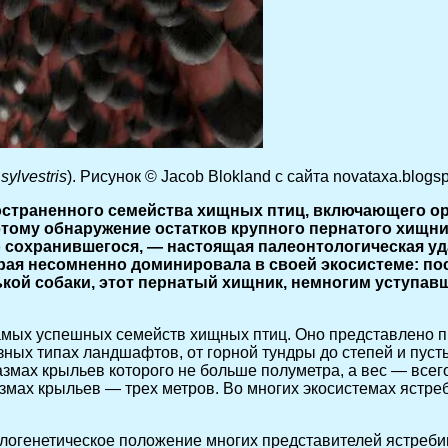
sylvestris
). Рисунок © Jacob Blokland c сайта novataxa.blogs
траненного семейства хищных птиц, включающего орл
этому обнаружение остатков крупного пернатого хищни
 сохранившегося, — настоящая палеонтологическая уда
рая несомненно доминировала в своей экосистеме: по
кой собаки, этот пернатый хищник, немногим уступав
самых успешных семейств хищных птиц. Оно представлено п
зных типах ландшафтов, от горной тундры до степей и пус
размах крыльев которого не больше полуметра, а вес — всег
 размах крыльев — трех метров. Во многих экосистемах яст
илогенетическое положение многих представителей ястреб