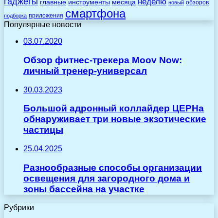
гаджеты
неделю
главные
инструменты
месяца
обзоров
новый
смартфона
приложения
подборка
Популярные новости
03.07.2020
Обзор фитнес-трекера Moov Now:
личный тренер-универсал
30.03.2023
Большой адронный коллайдер ЦЕРНа
обнаруживает три новые экзотические
частицы
25.04.2025
Разнообразные способы организации
освещения для загородного дома и
зоны бассейна на участке
Рубрики