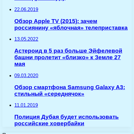
22.06.2019
Обзор Apple TV (2015): зачем
россиянину «яблочная» телеприставка
13.05.2022
Астероид в 5 раз больше Эйфелевой
башни пролетит «близко» к Земле 27
мая
09.03.2020
Обзор смартфона Samsung Galaxy A3:
стильный «середнячок»
11.01.2019
Полиция Дубая будет использовать
российские ховербайки