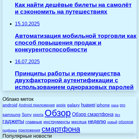
Как найти дешёвые билеты на самолёт
и сэкономить на путешествиях
15.10.2025
Автоматизация мобильной торговли как
способ повышения продаж и
конкурентоспособности
16.07.2025
Принципы работы и преимущества
двухфакторной аутентификации с
использованием одноразовых паролей
Облако меток
huawei
android
galaxy
iphone
Android приложения
apple
pro
nasa
Обзор
Обзор смартфона
Sony
samsung
xperia
без
гаджеты
неделю
главные
инструменты
месяца
обзоров
новый
смартфона
приложения
подборка
Популярные новости