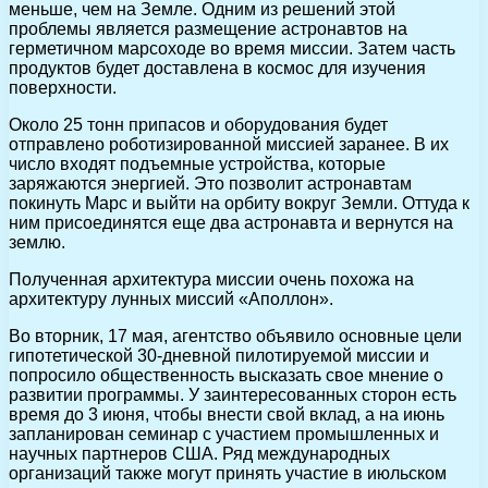
меньше, чем на Земле. Одним из решений этой
проблемы является размещение астронавтов на
герметичном марсоходе во время миссии. Затем часть
продуктов будет доставлена в космос для изучения
поверхности.
Около 25 тонн припасов и оборудования будет
отправлено роботизированной миссией заранее. В их
число входят подъемные устройства, которые
заряжаются энергией. Это позволит астронавтам
покинуть Марс и выйти на орбиту вокруг Земли. Оттуда к
ним присоединятся еще два астронавта и вернутся на
землю.
Полученная архитектура миссии очень похожа на
архитектуру лунных миссий «Аполлон».
Во вторник, 17 мая, агентство объявило основные цели
гипотетической 30-дневной пилотируемой миссии и
попросило общественность высказать свое мнение о
развитии программы. У заинтересованных сторон есть
время до 3 июня, чтобы внести свой вклад, а на июнь
запланирован семинар с участием промышленных и
научных партнеров США. Ряд международных
организаций также могут принять участие в июльском