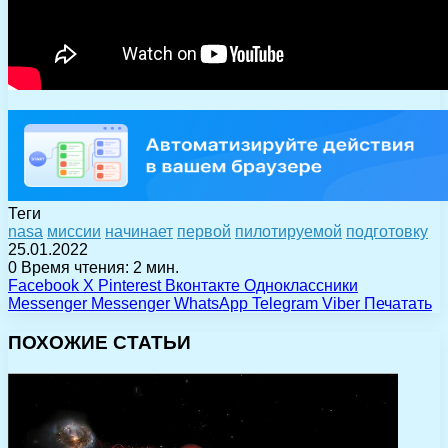
Теги
nasa
миссии
начинает
первой
пилотируемой
подготовку
25.01.2022
0
Время чтения: 2 мин.
Facebook
X
Pinterest
Вконтакте
Одноклассники
Messenger
Messenger
WhatsApp
Telegram
Viber
Печатать
ПОХОЖИЕ СТАТЬИ