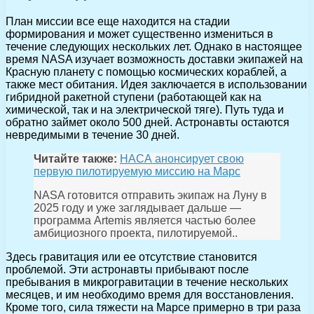
План миссии все еще находится на стадии
формирования и может существенно измениться в
течение следующих нескольких лет. Однако в настоящее
время NASA изучает возможность доставки экипажей на
Красную планету с помощью космических кораблей, а
также мест обитания. Идея заключается в использовании
гибридной ракетной ступени (работающей как на
химической, так и на электрической тяге). Путь туда и
обратно займет около 500 дней. Астронавты остаются
невредимыми в течение 30 дней.
Читайте также:
НАСА анонсирует свою
первую пилотируемую миссию на Марс
NASA готовится отправить экипаж на Луну в
2025 году и уже заглядывает дальше —
программа Artemis является частью более
амбициозного проекта, пилотируемой..
Здесь гравитация или ее отсутствие становится
проблемой. Эти астронавты прибывают после
пребывания в микрогравитации в течение нескольких
месяцев, и им необходимо время для восстановления.
Кроме того, сила тяжести на Марсе примерно в три раза