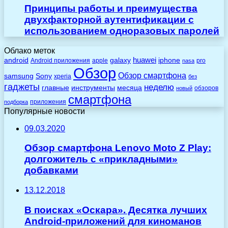
Принципы работы и преимущества
двухфакторной аутентификации с
использованием одноразовых паролей
Облако меток
huawei
android
galaxy
iphone
Android приложения
apple
pro
nasa
Обзор
Обзор смартфона
Sony
samsung
xperia
без
гаджеты
неделю
главные
инструменты
месяца
обзоров
новый
смартфона
приложения
подборка
Популярные новости
09.03.2020
Обзор смартфона Lenovo Moto Z Play:
долгожитель с «прикладными»
добавками
13.12.2018
В поисках «Оскара». Десятка лучших
Android-приложений для киноманов