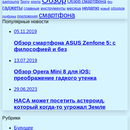
Обзор смартфона
Sony
samsung
xperia
без
гаджеты
неделю
главные
инструменты
месяца
обзоров
новый
смартфона
приложения
подборка
Популярные новости
05.11.2019
Обзор смартфона ASUS Zenfone 5: с
философией и без
13.07.2019
Обзор Opera Mini 8 для iOS:
преображение гадкого утенка
29.06.2023
НАСА может посетить астероид,
который когда-то угрожал Земле
Рубрики
Будущее