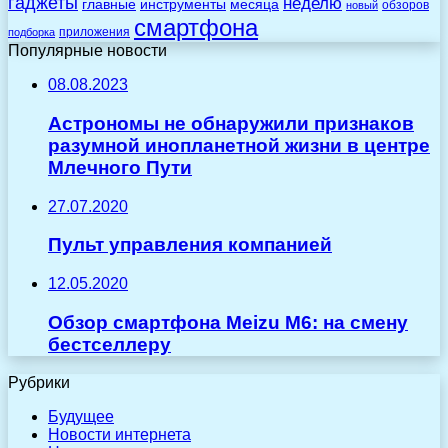
гаджеты
неделю
главные
инструменты
месяца
обзоров
новый
смартфона
приложения
подборка
Популярные новости
08.08.2023
Астрономы не обнаружили признаков
разумной инопланетной жизни в центре
Млечного Пути
27.07.2020
Пульт управления компанией
12.05.2020
Обзор смартфона Meizu M6: на смену
бестселлеру
Рубрики
Будущее
Новости интернета