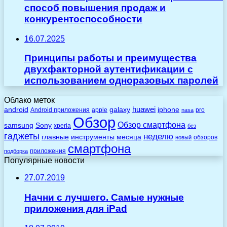
способ повышения продаж и
конкурентоспособности
16.07.2025
Принципы работы и преимущества
двухфакторной аутентификации с
использованием одноразовых паролей
Облако меток
huawei
android
galaxy
iphone
Android приложения
apple
pro
nasa
Обзор
Обзор смартфона
Sony
samsung
xperia
без
гаджеты
неделю
главные
инструменты
месяца
обзоров
новый
смартфона
приложения
подборка
Популярные новости
27.07.2019
Начни с лучшего. Самые нужные
приложения для iPad