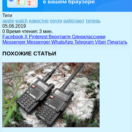
Теги
apple
watch
известно
почти
работают
теперь
05.06.2019
0
Время чтения: 3 мин.
Facebook
X
Pinterest
Вконтакте
Одноклассники
Messenger
Messenger
WhatsApp
Telegram
Viber
Печатать
ПОХОЖИЕ СТАТЬИ