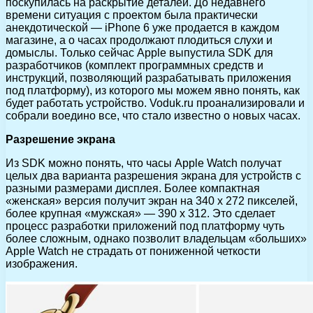
поскупилась на раскрытие деталей. До недавнего
времени ситуация с проектом была практически
анекдотической — iPhone 6 уже продается в каждом
магазине, а о часах продолжают плодиться слухи и
домыслы. Только сейчас Apple выпустила SDK для
разработчиков (комплект программных средств и
инструкций, позволяющий разрабатывать приложения
под платформу), из которого мы можем явно понять, как
будет работать устройство. Voduk.ru проанализировали и
собрали воедино все, что стало известно о новых часах.
Разрешение экрана
Из SDK можно понять, что часы Apple Watch получат
целых два варианта разрешения экрана для устройств с
разными размерами дисплея. Более компактная
«женская» версия получит экран на 340 x 272 пикселей,
более крупная «мужская» — 390 x 312. Это сделает
процесс разработки приложений под платформу чуть
более сложным, однако позволит владельцам «больших»
Apple Watch не страдать от пониженной четкости
изображения.