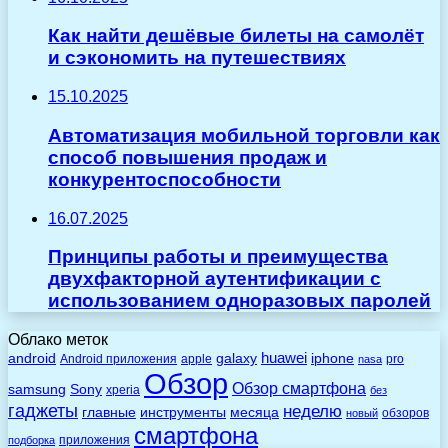
Как найти дешёвые билеты на самолёт
и сэкономить на путешествиях
15.10.2025
Автоматизация мобильной торговли как
способ повышения продаж и
конкурентоспособности
16.07.2025
Принципы работы и преимущества
двухфакторной аутентификации с
использованием одноразовых паролей
Облако меток
huawei
android
galaxy
iphone
Android приложения
apple
pro
nasa
Обзор
Обзор смартфона
Sony
samsung
xperia
без
гаджеты
неделю
главные
инструменты
месяца
обзоров
новый
смартфона
приложения
подборка