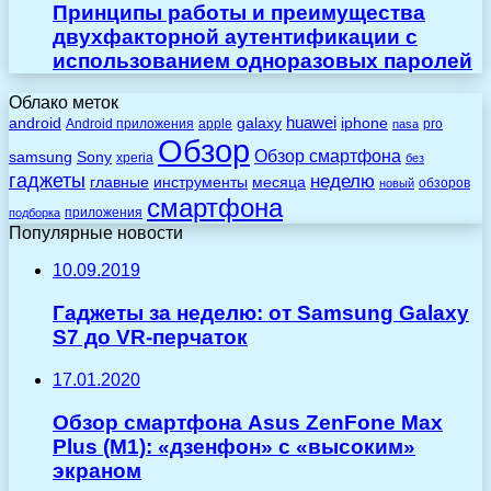
Принципы работы и преимущества
двухфакторной аутентификации с
использованием одноразовых паролей
Облако меток
huawei
android
galaxy
iphone
Android приложения
apple
pro
nasa
Обзор
Обзор смартфона
Sony
samsung
xperia
без
гаджеты
неделю
главные
инструменты
месяца
обзоров
новый
смартфона
приложения
подборка
Популярные новости
10.09.2019
Гаджеты за неделю: от Samsung Galaxy
S7 до VR-перчаток
17.01.2020
Обзор смартфона Asus ZenFone Max
Plus (M1): «дзенфон» с «высоким»
экраном