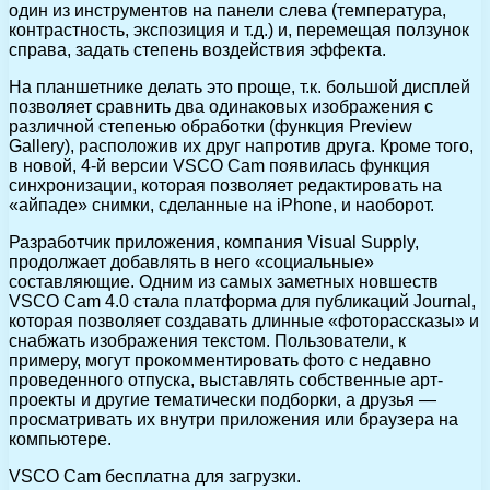
один из инструментов на панели слева (температура,
контрастность, экспозиция и т.д.) и, перемещая ползунок
справа, задать степень воздействия эффекта.
На планшетнике делать это проще, т.к. большой дисплей
позволяет сравнить два одинаковых изображения с
различной степенью обработки (функция Preview
Gallery), расположив их друг напротив друга. Кроме того,
в новой, 4-й версии VSCO Cam появилась функция
синхронизации, которая позволяет редактировать на
«айпаде» снимки, сделанные на iPhone, и наоборот.
Разработчик приложения, компания Visual Supply,
продолжает добавлять в него «социальные»
составляющие. Одним из самых заметных новшеств
VSCO Cam 4.0 стала платформа для публикаций Journal,
которая позволяет создавать длинные «фоторассказы» и
снабжать изображения текстом. Пользователи, к
примеру, могут прокомментировать фото с недавно
проведенного отпуска, выставлять собственные арт-
проекты и другие тематически подборки, а друзья —
просматривать их внутри приложения или браузера на
компьютере.
VSCO Cam бесплатна для загрузки.