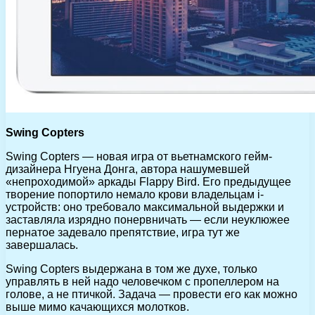
Swing Copters
Swing Copters — новая игра от вьетнамского гейм-
дизайнера Нгуена Донга, автора нашумевшей
«непроходимой» аркады Flappy Bird. Его предыдущее
творение попортило немало крови владельцам i-
устройств: оно требовало максимальной выдержки и
заставляла изрядно понервничать — если неуклюжее
пернатое задевало препятствие, игра тут же
завершалась.
Swing Copters выдержана в том же духе, только
управлять в ней надо человечком с пропеллером на
голове, а не птичкой. Задача — провести его как можно
выше мимо качающихся молотков.