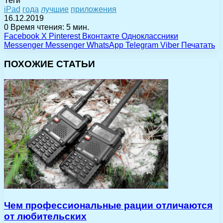
Теги
iPad
года
лучшие
приложения
16.12.2019
0
Время чтения: 5 мин.
Facebook
X
Pinterest
Вконтакте
Одноклассники
Messenger
Messenger
WhatsApp
Telegram
Viber
Печатать
ПОХОЖИЕ СТАТЬИ
Чем профессиональные рации отличаются
от любительских