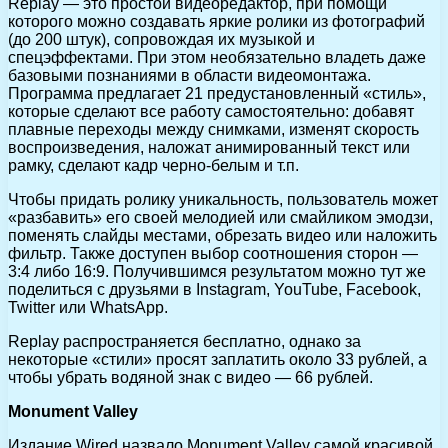
Replay — это простой видеоредактор, при помощи
которого можно создавать яркие ролики из фотографий
(до 200 штук), сопровождая их музыкой и
спецэффектами. При этом необязательно владеть даже
базовыми познаниями в области видеомонтажа.
Программа предлагает 21 предустановленный «стиль»,
которые сделают все работу самостоятельно: добавят
плавные переходы между снимками, изменят скорость
воспроизведения, наложат анимированный текст или
рамку, сделают кадр черно-белым и т.п.
Чтобы придать ролику уникальность, пользователь может
«разбавить» его своей мелодией или смайликом эмодзи,
поменять слайды местами, обрезать видео или наложить
фильтр. Также доступен выбор соотношения сторон —
3:4 либо 16:9. Получившимся результатом можно тут же
поделиться с друзьями в Instagram, YouTube, Facebook,
Twitter или WhatsApp.
Replay распространяется бесплатно, однако за
некоторые «стили» просят заплатить около 33 рублей, а
чтобы убрать водяной знак с видео — 66 рублей.
Monument Valley
Издание Wired назвало Monument Valley самой красивой