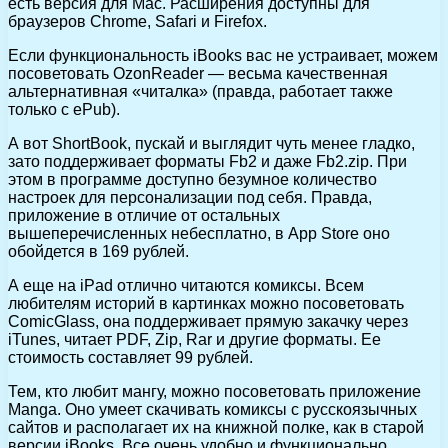
есть версия для Mac. Расширения доступны для
браузеров Chrome, Safari и Firefox.
Если функциональность iBooks вас не устраивает, можем
посоветовать OzonReader — весьма качественная
альтернативная «читалка» (правда, работает также
только с ePub).
А вот ShortBook, пускай и выглядит чуть менее гладко,
зато поддерживает форматы Fb2 и даже Fb2.zip. При
этом в программе доступно безумное количество
настроек для персонализации под себя. Правда,
приложение в отличие от остальных
вышеперечисленных небесплатно, в App Store оно
обойдется в 169 рублей.
А еще на iPad отлично читаются комиксы. Всем
любителям историй в картинках можно посоветовать
ComicGlass, она поддерживает прямую закачку через
iTunes, читает PDF, Zip, Rar и другие форматы. Ее
стоимость составляет 99 рублей.
Тем, кто любит мангу, можно посоветовать приложение
Manga. Оно умеет скачивать комиксы с русскоязычных
сайтов и располагает их на книжной полке, как в старой
версии iBooks. Все очень удобно и функционально.