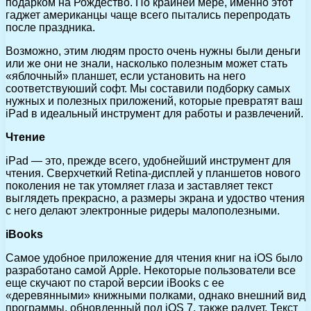
подарком на Рождество. По крайней мере, именно этот
гаджет американцы чаще всего пытались перепродать
после праздника.
Возможно, этим людям просто очень нужны были деньги
или же они не знали, насколько полезным может стать
«яблочный» планшет, если установить на него
соответствуюший софт. Мы составили подборку самых
нужных и полезных приложений, которые превратят ваш
iPad в идеальный инструмент для работы и развлечений.
Чтение
iPad — это, прежде всего, удобнейший инструмент для
чтения. Сверхчеткий Retina-дисплей у планшетов нового
поколения не так утомляет глаза и заставляет текст
выглядеть прекрасно, а размеры экрана и удоство чтения
с него делают электронные ридеры малополезными.
iBooks
Самое удобное приложение для чтения книг на iOS было
разработано самой Apple. Некоторые пользователи все
еще скучают по старой версии iBooks с ее
«деревянными» книжными полками, однако внешний вид
программы, обновленный под iOS 7, также радует. Текст