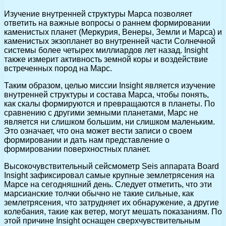
Изучение внутренней структуры Марса позволяет
ответить на важные вопросы о раннем формировании
каменистых планет (Меркурия, Венеры, Земли и Марса) и
каменистых экзопланет во внутренней части Солнечной
системы более четырех миллиардов лет назад. Insight
также измерит активность земной коры и воздействие
встреченных пород на Марс.
Таким образом, целью миссии Insight является изучение
внутренней структуры и состава Марса, чтобы понять,
как скалы формируются и превращаются в планеты. По
сравнению с другими земными планетами, Марс не
является ни слишком большим, ни слишком маленьким.
Это означает, что она может вести записи о своем
формировании и дать нам представление о
формировании поверхностных планет.
Высокочувствительный сейсмометр Seis аппарата Board
Insight зафиксировал самые крупные землетрясения на
Марсе на сегодняшний день. Следует отметить, что эти
марсианские толчки обычно не такие сильные, как
землетрясения, что затрудняет их обнаружение, а другие
колебания, такие как ветер, могут мешать показаниям. По
этой причине Insight оснащен сверхчувствительным