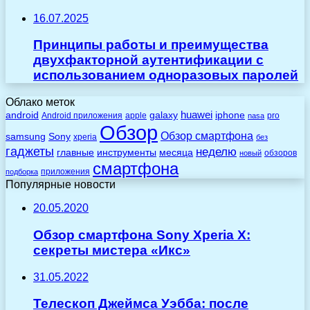
16.07.2025
Принципы работы и преимущества
двухфакторной аутентификации с
использованием одноразовых паролей
Облако меток
huawei
android
galaxy
iphone
Android приложения
apple
pro
nasa
Обзор
Обзор смартфона
Sony
samsung
xperia
без
гаджеты
неделю
главные
инструменты
месяца
обзоров
новый
смартфона
приложения
подборка
Популярные новости
20.05.2020
Обзор смартфона Sony Xperia X:
секреты мистера «Икс»
31.05.2022
Телескоп Джеймса Уэбба: после