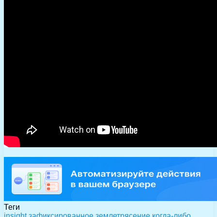
Теги
insight
зафиксированное
землетрясение
когда-либо