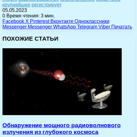
крупнейшее
регистрирует
05.05.2023
0
Время чтения: 3 мин.
Facebook
X
Pinterest
Вконтакте
Одноклассники
Messenger
Messenger
WhatsApp
Telegram
Viber
Печатать
ПОХОЖИЕ СТАТЬИ
Обнаружение мощного радиоволнового
излучения из глубокого космоса