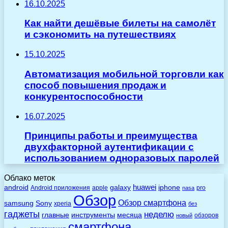
16.10.2025
Как найти дешёвые билеты на самолёт
и сэкономить на путешествиях
15.10.2025
Автоматизация мобильной торговли как
способ повышения продаж и
конкурентоспособности
16.07.2025
Принципы работы и преимущества
двухфакторной аутентификации с
использованием одноразовых паролей
Облако меток
huawei
android
galaxy
iphone
Android приложения
apple
pro
nasa
Обзор
Обзор смартфона
Sony
samsung
xperia
без
гаджеты
неделю
главные
инструменты
месяца
обзоров
новый
смартфона