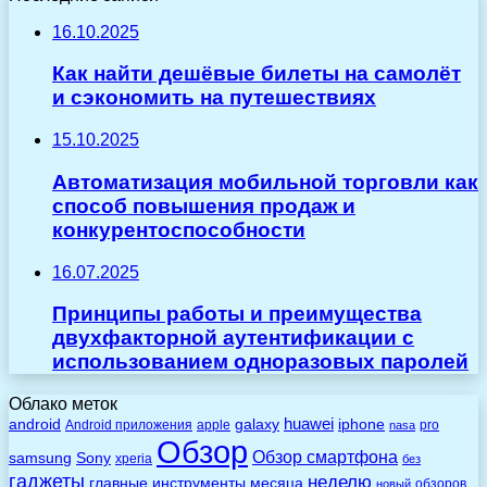
16.10.2025
Как найти дешёвые билеты на самолёт
и сэкономить на путешествиях
15.10.2025
Автоматизация мобильной торговли как
способ повышения продаж и
конкурентоспособности
16.07.2025
Принципы работы и преимущества
двухфакторной аутентификации с
использованием одноразовых паролей
Облако меток
huawei
android
galaxy
iphone
Android приложения
apple
pro
nasa
Обзор
Обзор смартфона
Sony
samsung
xperia
без
гаджеты
неделю
главные
инструменты
месяца
обзоров
новый