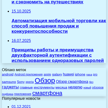
и сэкономить на путешествиях
15.10.2025
Автоматизация мобильной торговли как
способ повышения продаж и
конкурентоспособности
16.07.2025
Принципы работы и преимущества
двухфакторной аутентификации с
использованием одноразовых паролей
Облако меток
huawei
android
galaxy
iphone
Android приложения
apple
pro
nasa
Обзор
Обзор смартфона
Sony
samsung
xperia
без
гаджеты
неделю
главные
инструменты
месяца
обзоров
новый
смартфона
приложения
подборка
Популярные новости
01.12.2021