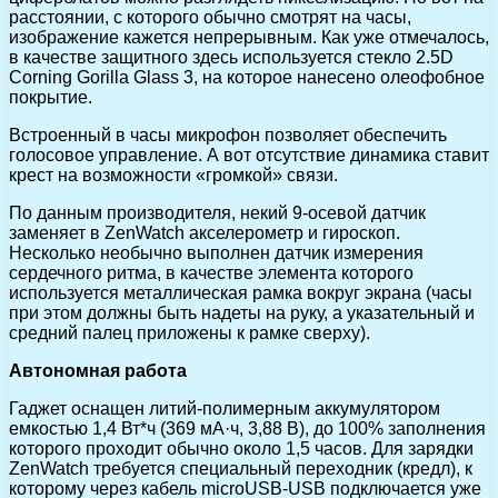
расстоянии, с которого обычно смотрят на часы,
изображение кажется непрерывным. Как уже отмечалось,
в качестве защитного здесь используется стекло 2.5D
Corning Gorilla Glass 3, на которое нанесено олеофобное
покрытие.
Встроенный в часы микрофон позволяет обеспечить
голосовое управление. А вот отсутствие динамика ставит
крест на возможности «громкой» связи.
По данным производителя, некий 9-осевой датчик
заменяет в ZenWatch акселерометр и гироскоп.
Несколько необычно выполнен датчик измерения
сердечного ритма, в качестве элемента которого
используется металлическая рамка вокруг экрана (часы
при этом должны быть надеты на руку, а указательный и
средний палец приложены к рамке сверху).
Автономная работа
Гаджет оснащен литий-полимерным аккумулятором
емкостью 1,4 Вт*ч (369 мА·ч, 3,88 В), до 100% заполнения
которого проходит обычно около 1,5 часов. Для зарядки
ZenWatch требуется специальный переходник (кредл), к
которому через кабель microUSB-USB подключается уже