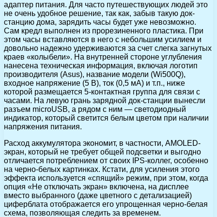
адаптер питания. Для часто путешествующих людей это
не очень удобное решение, так как, забыв такую док-
станцию дома, зарядить часы будет уже невозможно.
Сам кредл выполнен из прорезиненного пластика. При
этом часы вставляются в него с небольшим усилием и
довольно надежно удерживаются за счет слегка загнутых
краев «колыбели». На внутренней стороне углубления
нанесена техническая информация, включая логотип
производителя (Asus), название модели (Wi500Q),
входное напряжение (5 В), ток (0,5 мА) и т.п., ниже
которой размещается 5-контактная группа для связи с
часами. На левую грань зарядной док-станции вынесли
разъем microUSB, а рядом с ним — светодиодный
индикатор, который светится белым цветом при наличии
напряжения питания.
Расход аккумулятора экономит, в частности, AMOLED-
экран, который не требует общей подсветки и выгодно
отличается потреблением от своих IPS-коллег, особенно
на черно-белых картинках. Кстати, для усиления этого
эффекта используется «спящий» режим, при этом, когда
опция «Не отключать экран» включена, на дисплее
вместо выбранного (даже цветного с детализацией)
циферблата отображается его упрощенная черно-белая
схема, позволяющая следить за временем.