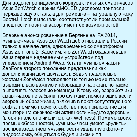
Для водонепроницаемого корпуса стильных смарт-часов
Asus ZenWatch с ярким AMOLED-дисплеем припасли
нержавеющую сталь, а для ремешка – натуральную кожу.
Вести.Hi-tech выясняли, соответствует ли премиальной
внешности новинки ассортимент ее возможностей.
Впервые анонсированные в Берлине на IFA 2014,
«умные» часы Asus ZenWatch дебютировали в России
только в начале лета, одновременно со смартфоном
Asus ZenFone 2. Заметим, что ZenWatch оказались для
Asus первым надеваемым устройством под
управлением Android Wear. Кстати, «умные» часы и
ZenFone второго поколения представили как
дополняющий друг друга дуэт. Ведь управляемые
жестами ZenWatch позволяют не только моментально
выводить всю важную информацию на экран, но также
выполнять голосовые команды. К тому же, разработчики
смарт-часов не забыли про функции, помогающие вести
здоровый образ жизни, включив в пакет сопутствующего
софта, помимо прочего, собственное приложение для
мониторинга физической активности «Будьте здоровы»
(в оригинале оно числится, как Wellness). Помимо своих
прямых обязанностей, «умные» часы умеют «рулить»
воспроизведением музыки, вести удаленную фото- и
видеосъемку, общаться с будильником и т.п.