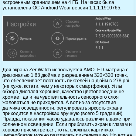
встроенным хранилищем на 4 ГБ. На часах была
установлена ОС Android Wear версии 1.1.1.1910765.
Для экрана ZenWatch используется AMOLED-матрица с
диагональю 1,63 дюйма и разрешением 320×320 точек,
что обеспечивает плотность пикселей на дюйм в 278 ppi
(не хуже, кстати, чем у некоторых смартфонов). Углы
обзора дисплея хорошие, качество цветопередачи не
хромает, да и на чувствительность сенсорного слоя
жаловаться не приходится. А вот из-за отсутствия
датчика освещенности, регулировать яркость экрана
приходится в настройках вручную (всего 5 градаций).
Правда, показания часов удавалось различить даже при
солнечном освещении. Если приблизить экран к глазам и
хорошо присмотреться, то на сложных картинках
циферблатов можно разглядеть пикселизацию. Но вот на