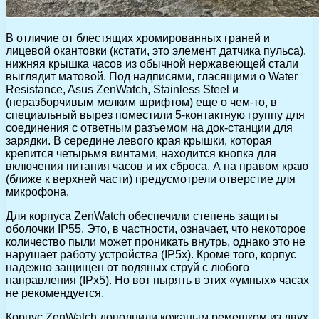
В отличие от блестящих хромированных граней и
лицевой окантовки (кстати, это элемент датчика пульса),
нижняя крышка часов из обычной нержавеющей стали
выглядит матовой. Под надписями, гласящими о Water
Resistance, Asus ZenWatch, Stainless Steel и
(неразборчивым мелким шрифтом) еще о чем-то, в
специальный вырез поместили 5-контактную группу для
соединения с ответным разъемом на док-станции для
зарядки. В середине левого края крышки, которая
крепится четырьмя винтами, находится кнопка для
включения питания часов и их сброса. А на правом краю
(ближе к верхней части) предусмотрели отверстие для
микрофона.
Для корпуса ZenWatch обеспечили степень защиты
оболочки IP55. Это, в частности, означает, что некоторое
количество пыли может проникать внутрь, однако это не
нарушает работу устройства (IP5x). Кроме того, корпус
надежно защищен от водяных струй с любого
направления (IPx5). Но вот нырять в этих «умных» часах
не рекомендуется.
Корпус ZenWatch дополнили кожаным ремешком из двух