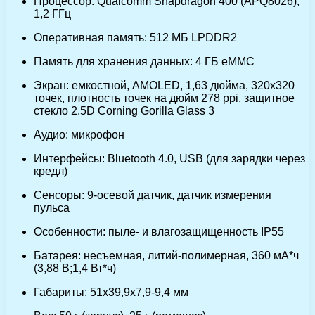
Процессор: Qualcomm Snapdragon 400 (APQ8026),
1,2 ГГц
Оперативная память: 512 МБ LPDDR2
Память для хранения данных: 4 ГБ eMMC
Экран: емкостной, AMOLED, 1,63 дюйма, 320х320
точек, плотность точек на дюйм 278 ppi, защитное
стекло 2.5D Corning Gorilla Glass 3
Аудио: микрофон
Интерфейсы: Bluetooth 4.0, USB (для зарядки через
кредл)
Сенсоры: 9-осевой датчик, датчик измерения
пульса
Особенности: пыле- и влагозащищенность IP55
Батарея: несъемная, литий-полимерная, 360 мА*ч
(3,88 В;1,4 Вт*ч)
Габариты: 51х39,9х7,9-9,4 мм