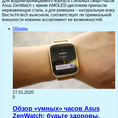
Для водонепроницаемого корпуса стильных смарт-часов
Asus ZenWatch с ярким AMOLED-дисплеем припасли
нержавеющую сталь, а для ремешка – натуральную кожу.
Вести.Hi-tech выясняли, соответствует ли премиальной
внешности новинки ассортимент ее возможностей.
Обзоры
27.01.2020
0
Обзор «умных» часов Asus
ZenWatch: будьте здоровы,