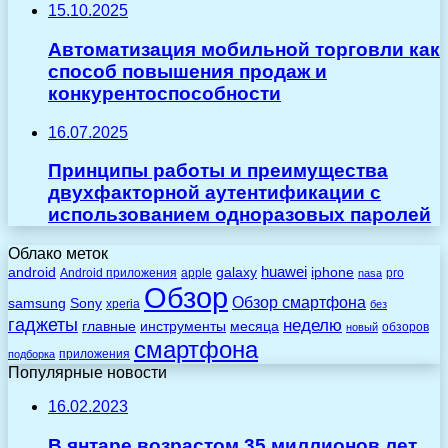
15.10.2025
Автоматизация мобильной торговли как
способ повышения продаж и
конкурентоспособности
16.07.2025
Принципы работы и преимущества
двухфакторной аутентификации с
использованием одноразовых паролей
Облако меток
huawei
android
galaxy
iphone
Android приложения
apple
pro
nasa
Обзор
Обзор смартфона
Sony
samsung
xperia
без
гаджеты
неделю
главные
инструменты
месяца
обзоров
новый
смартфона
приложения
подборка
Популярные новости
16.02.2023
В янтаре возрастом 35 миллионов лет