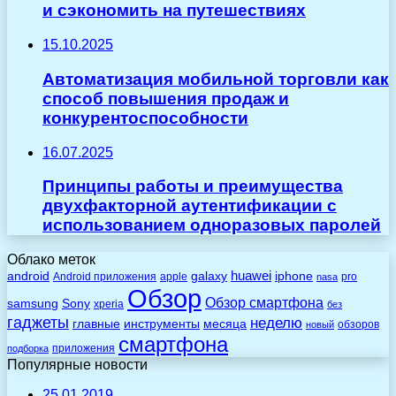
и сэкономить на путешествиях
15.10.2025
Автоматизация мобильной торговли как
способ повышения продаж и
конкурентоспособности
16.07.2025
Принципы работы и преимущества
двухфакторной аутентификации с
использованием одноразовых паролей
Облако меток
huawei
android
galaxy
iphone
Android приложения
apple
pro
nasa
Обзор
Обзор смартфона
Sony
samsung
xperia
без
гаджеты
неделю
главные
инструменты
месяца
обзоров
новый
смартфона
приложения
подборка
Популярные новости
25.01.2019