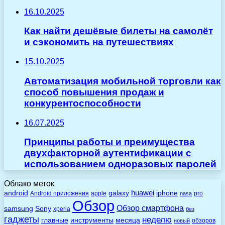
16.10.2025
Как найти дешёвые билеты на самолёт
и сэкономить на путешествиях
15.10.2025
Автоматизация мобильной торговли как
способ повышения продаж и
конкурентоспособности
16.07.2025
Принципы работы и преимущества
двухфакторной аутентификации с
использованием одноразовых паролей
Облако меток
huawei
android
galaxy
iphone
Android приложения
apple
pro
nasa
Обзор
Обзор смартфона
Sony
samsung
xperia
без
гаджеты
неделю
главные
инструменты
месяца
обзоров
новый