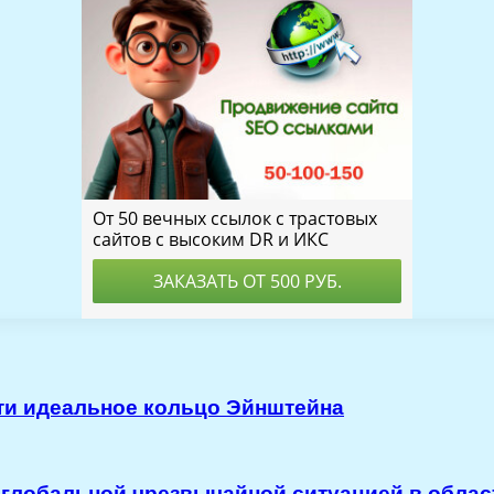
ти идеальное кольцо Эйнштейна
 глобальной чрезвычайной ситуацией в облас