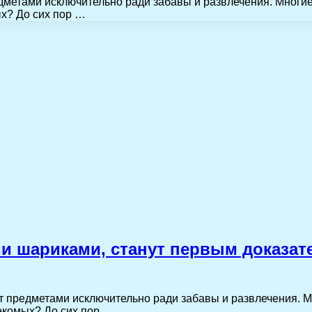
дметами исключительно ради забавы и развлечения. Многи
ых? До сих пор …
 шариками, станут первым доказате
 предметами исключительно ради забавы и развлечения. 
секомых? До сих пор…