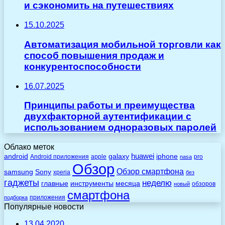
и сэкономить на путешествиях
15.10.2025
Автоматизация мобильной торговли как
способ повышения продаж и
конкурентоспособности
16.07.2025
Принципы работы и преимущества
двухфакторной аутентификации с
использованием одноразовых паролей
Облако меток
huawei
android
galaxy
iphone
Android приложения
apple
pro
nasa
Обзор
Обзор смартфона
Sony
samsung
xperia
без
гаджеты
неделю
главные
инструменты
месяца
обзоров
новый
смартфона
приложения
подборка
Популярные новости
13.04.2020