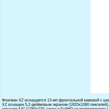
Флагман XZ оснащается 13-мп фронтальной камерой с ши
XZ оснащен 5,2-дюймовым экраном (1920х1080 пикселей),
экраном 4,6″ (1280х720, слухи о FullHD не подтвердились