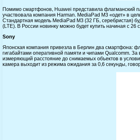
Помимо смартфонов, Huawei представила флагманский пл
участвовала компания Harman. MediaPad M3 «одет» в цель
Стандартная модель MediaPad M3 (32 ГБ, серебристая) буде
(LTE). В России новинку можно будет купить начиная с 26 
Sony
Японская компания привезла в Берлин два смартфона: фл
гигабайтами оперативной памяти и чипами Qualcomm. За 
измеряющий расстояние до снимаемых объектов в условия
камера выходит из режима ожидания за 0,6 секунды, говор