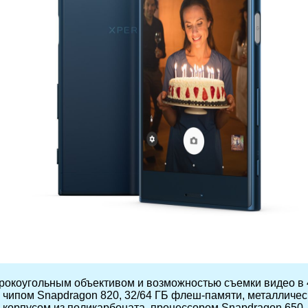
рокоугольным объективом и возможностью съемки видео в 
 чипом Snapdragon 820, 32/64 ГБ флеш-памяти, металличес
), корпусом из поликарбоната, процессором Snapdragon 650