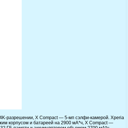
4K-разрешении, X Compact — 5-мп сэлфи-камерой. Xperia
ким корпусом и батареей на 2900 мА*ч, X Compact —
, 32 ГБ памяти и аккумулятором объемом 2700 мА*ч.