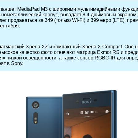
аншет MediaPad M3 с широкими мультимедийными функциям
нометаллический корпус, обладает 8,4-дюймовым экраном, ч
т продаваться за 349 (только Wi-Fi) и 399 евро (LTE), прем
сентября.
агманский Xperia XZ и компактный Xperia X Compact. Обе 
высокое качество фото отвечают матрица Exmor RS и пред
х низкой освещенности, а также сенсор RGBC-IR для опре
ят в Sony.