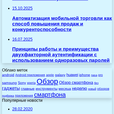
15.10.2025
Автоматизация мобильной торговли как
способ повышения продаж и
конкурентоспособности
16.07.2025
Принципы работы и преимущества
двухфакторной аутентификации с
использованием одноразовых паролей
Облако меток
huawei
android
galaxy
iphone
Android приложения
apple
pro
nasa
Обзор
Обзор смартфона
Sony
samsung
xperia
без
гаджеты
неделю
главные
инструменты
месяца
обзоров
новый
смартфона
приложения
подборка
Популярные новости
28.02.2020