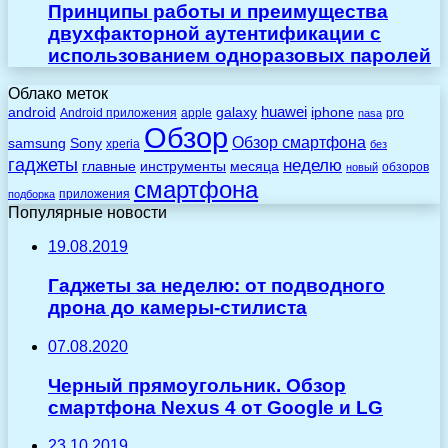
Принципы работы и преимущества
двухфакторной аутентификации с
использованием одноразовых паролей
Облако меток
huawei
android
galaxy
iphone
Android приложения
apple
pro
nasa
Обзор
Обзор смартфона
Sony
samsung
xperia
без
гаджеты
неделю
главные
инструменты
месяца
обзоров
новый
смартфона
приложения
подборка
Популярные новости
19.08.2019
Гаджеты за неделю: от подводного
дрона до камеры-стилиста
07.08.2020
Черный прямоугольник. Обзор
смартфона Nexus 4 от Google и LG
23.10.2019